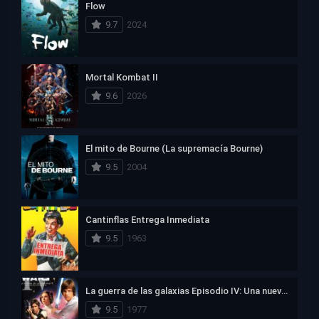
Flow
9.7
2024
Mortal Kombat II
9.6
2026
El mito de Bourne (La supremacía Bourne)
9.5
2004
Cantinflas Entrega Inmediata
9.5
1963
La guerra de las galaxias Episodio IV: Una nueva esperanza
9.5
1977