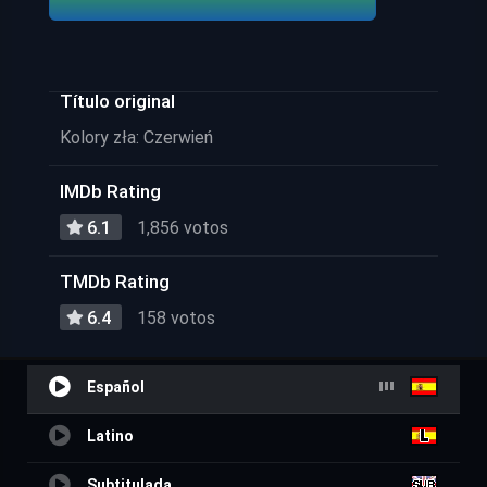
Título original
Kolory zła: Czerwień
IMDb Rating
6.1
1,856 votos
TMDb Rating
6.4
158 votos
Español
Latino
Subtitulada