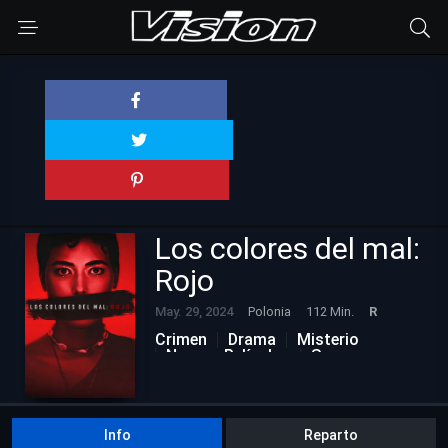
Los colores del mal:
Rojo
May. 29, 2024
Polonia
112 Min.
R
Crimen
Drama
Misterio
Nuevas Películas
Suspenso
Info
Reparto