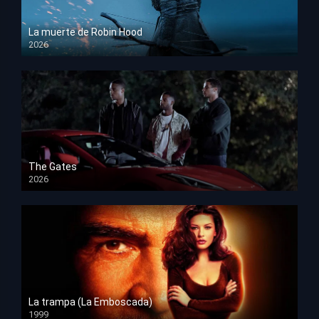
La muerte de Robin Hood
2026
HD 1080p
The Gates
2026
HD 1080p
La trampa (La Emboscada)
1999