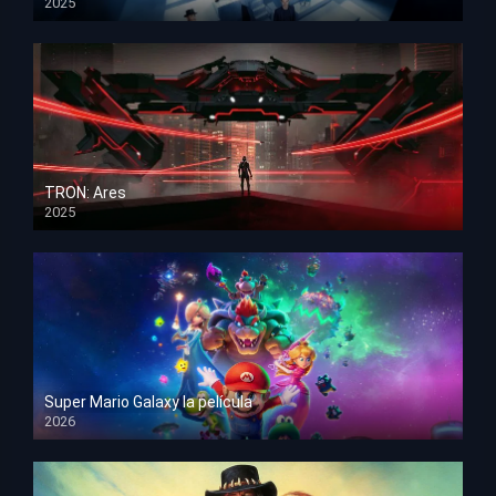
2025
HD 1080p
TRON: Ares
2025
HD 1080p
Super Mario Galaxy la película
2026
HD 1080p