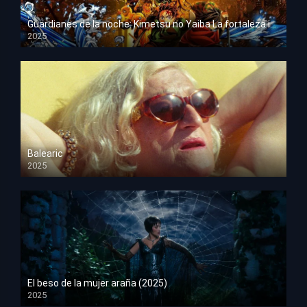
Guardianes de la noche: Kimetsu no Yaiba La fortaleza infinita
2025
HD 1080p
Balearic
2025
HD 1080p
El beso de la mujer araña (2025)
2025
HD 1080p