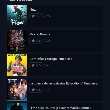
Flow
9.7
2024
Mortal Kombat II
9.6
2026
Cantinflas Entrega Inmediata
9.5
1963
La guerra de las galaxias Episodio IV: Una nueva esperanza
9.5
1977
El mito de Bourne (La supremacía Bourne)