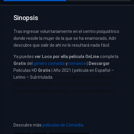
Sinopsis
Tras ingresar voluntariamente en el centro psiquiátrico
donde reside la mujer de la que se ha enamorado, Adri
descubre que salir de ahí no le resultará nada fácil.
Ya puedes
ver
Loco por ella película
OnLine
completa
Gratis
del
género comedia
y
romance
|
Descargar
Peliculas HD
Gratis
| Año 2021 | película en Español –
Latino – Subtitulada.
Loco por ella pelicula completa en
español latino repelis – cuevana
|
Loco por ella pelicula
completa en castellano repelis – cuevana. Películas netflix
Descubre más
películas de Comedia
.