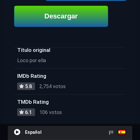
Descargar
Título original
Loco por ella
IMDb Rating
5.8
2,754 votos
TMDb Rating
6.1
106 votos
Español