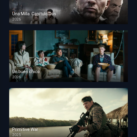
Una Milla: Capítulo Dos
2026
HD 1080p
Un buen chico
2026
HD 1080p
Primitive War
2025