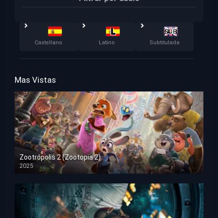
Castellano
Latino
Subtitulada
Mas Vistas
Zootrópolis 2 (Zootopia 2)
2025
HD 1080p