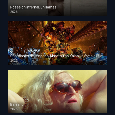
Posesión infernal. En llamas
2026
HD 1080p
Guardianes de la noche: Kimetsu no Yaiba La fortaleza infinita
2025
HD 1080p
Balearic
2025
HD 1080p