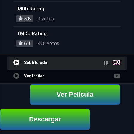
IMDb Rating
5.8
4 votos
TMDb Rating
6.1
428 votos
Subtitulada
Ver trailer
Ver Película
Descargar