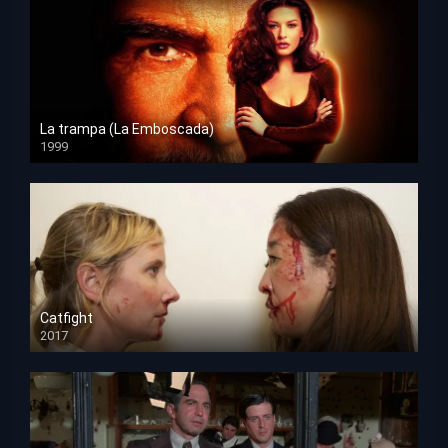
La trampa (La Emboscada)
1999
HD 1080p
Catfight
2017
HD 720p