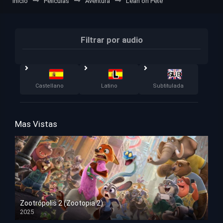
Inicio
Películas
Aventura
Lean on Pete
Filtrar por audio
Castellano
Latino
Subtitulada
Mas Vistas
Zootrópolis 2 (Zootopia 2)
2025
HD 1080p