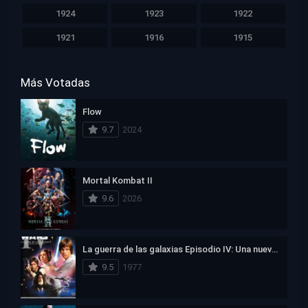
1924
1923
1922
1921
1916
1915
Más Votadas
Flow
9.7
2024
Mortal Kombat II
9.6
2026
La guerra de las galaxias Episodio IV: Una nueva esperanza
9.5
1977