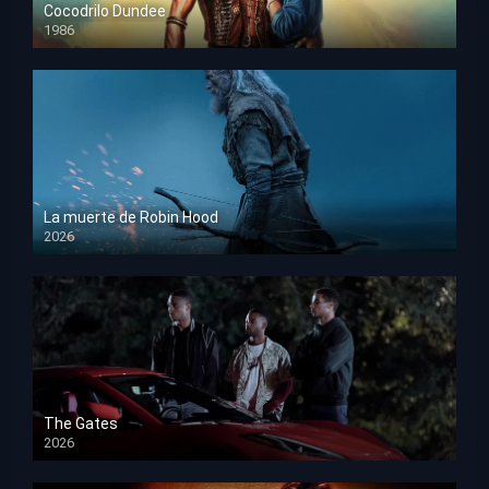
Cocodrilo Dundee
1986
HD 1080p
La muerte de Robin Hood
2026
HD 1080p
The Gates
2026
HD 1080p