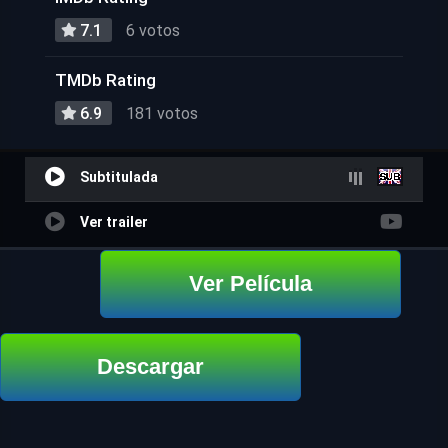
7.1
6 votos
TMDb Rating
6.9
181 votos
Subtitulada
Ver trailer
Ver Película
Descargar