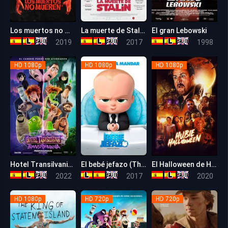
Los muertos no mueren
La muerte de Stalin (The Death of Stalin)
El gran Lebowski
5.9
7.4
8.2
2019
2017
1998
HD 1080p
HD 1080p
HD 1080p
Hotel Transilvania: Transformanía
El bebé jefazo (The Boss Baby)
El Halloween de Hubie
6.9
6.4
5.2
2022
2017
2020
HD 1080p
HD 720p
HD 720p