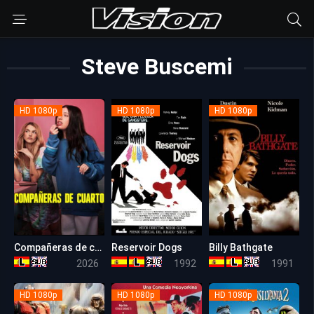
Steve Buscemi
HD 1080p
HD 1080p
HD 1080p
Compañeras de cuarto
Reservoir Dogs
Billy Bathgate
5.8
8.3
5.9
2026
1992
1991
HD 1080p
HD 1080p
HD 1080p