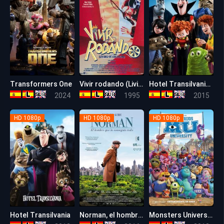
Transformers One
Vivir rodando (Living in Oblivion)
Hotel Transilvania 2
7.8
7.5
6.6
2024
1995
2015
HD 1080p
HD 1080p
HD 1080p
Hotel Transilvania
Norman, el hombre que lo conseguía todo
Monsters University
7.1
6.1
7.5