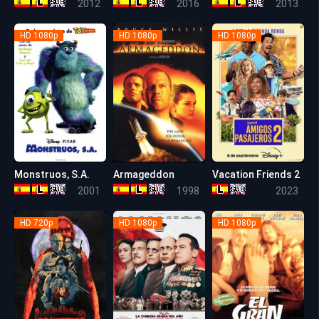
2012
2016
2013
HD 1080p
HD 1080p
HD 1080p
Monstruos, S.A.
Armageddon
Vacation Friends 2
8.1
6.7
5.9
2001
1998
2023
HD 720p
HD 1080p
HD 1080p