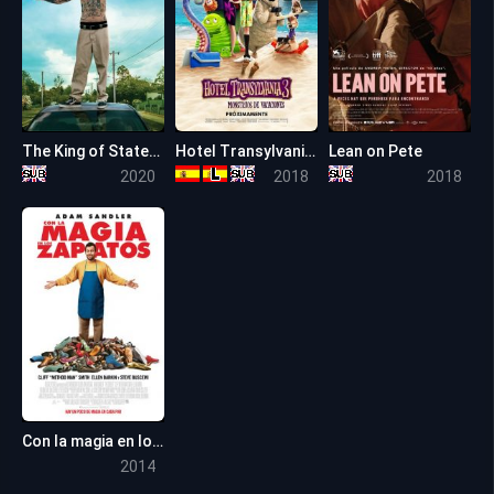
The King of Staten Island
Hotel Transylvania 3: Unas vacaciones monstruosas
Lean on Pete
7.0
6.4
7.1
2020
2018
2018
Con la magia en los zapatos
5.8
2014