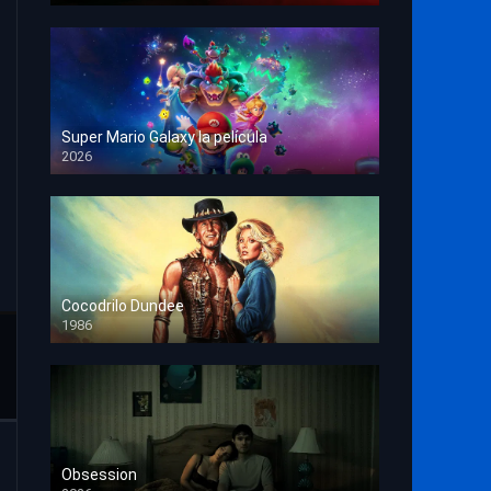
Super Mario Galaxy la película
2026
HD 1080p
Cocodrilo Dundee
1986
HD 1080p
Obsession