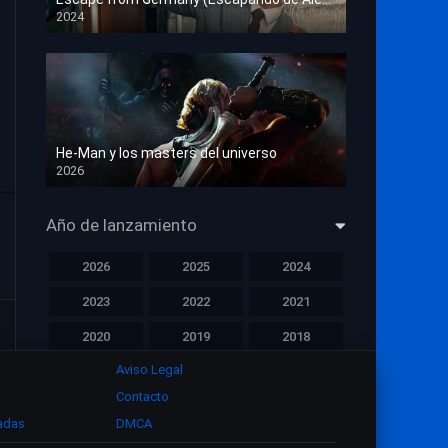
2024
HD 1080p
He-Man y los masters del universo
2026
HD 1080p
Año de lanzamiento
2026
2025
2024
2023
2022
2021
2020
2019
2018
Aviso Legal
2017
2016
2015
Contacto
2014
2013
2012
zadas
DMCA
2011
2010
2009