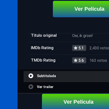
Ver Película
Título original
Oei, ik groei!
IMDb Rating
5.1
2,430 voto
TMDb Rating
5.6
163 votos
Subtitulada
Ver trailer
Ver Película