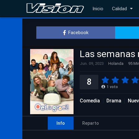
Inicio
Calidad
Facebook
Las semanas 
Jun. 09, 2023
Holanda
95 Mi
8
1
voto
Comedia
Drama
Nuev
Info
Reparto