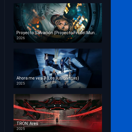
Proyecto Salvación (Proyecto Fin del Mundo)
2026
HD 1080p
Ahora me ves 3 (Los ilusionistas)
2025
HD 1080p
TRON: Ares
2025
HD 1080p