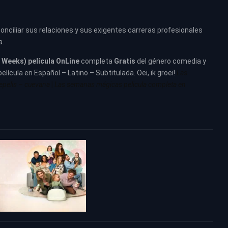
ciliar sus relaciones y sus exigentes carreras profesionales
a.
Weeks) película
OnLine
completa
Gratis
del género comedia y
película en Español – Latino – Subtitulada. Oei, ik groei!
Las
epelis – cuevana
|
Las semanas mágicas pelicula completa en