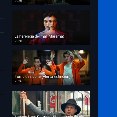
2026
HD 1080p
La herencia del mal (Mārama)
2026
HD 1080p
Turno de noche (Alerta Extinción)
2026
HD 1080p
Escape from Germany (Escapando de Alemania)