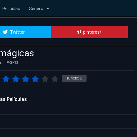
Películas
Género
Twitter
pinterest
mágicas
n.
PG-13
Tu voto:
0
as Películas