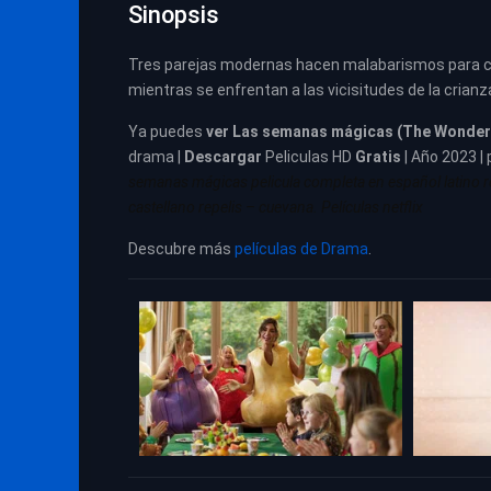
Sinopsis
Tres parejas modernas hacen malabarismos para con
mientras se enfrentan a las vicisitudes de la crianz
Ya puedes
ver
Las semanas mágicas (The Wonder 
drama |
Descargar
Peliculas HD
Gratis
| Año 2023 | 
semanas mágicas pelicula completa en español latino r
castellano repelis – cuevana. Películas netflix
Descubre más
películas de Drama
.