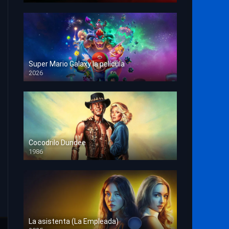
Super Mario Galaxy la película
2026
HD 1080p
Cocodrilo Dundee
1986
HD 1080p
La asistenta (La Empleada)