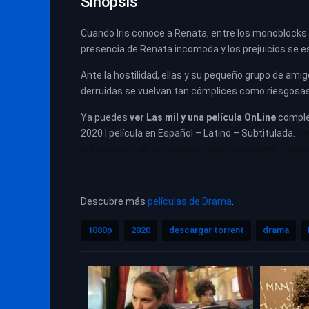
Sinopsis
Cuando Iris conoce a Renata, entre los monoblocks d
presencia de Renata incomoda y los prejuicios se e
Ante la hostilidad, ellas y su pequeño grupo de ami
derruidas se vuelvan tan cómplices como riesgosas 
Ya puedes
ver
Las mil y una película
OnLine
compl
2020 | película en Español – Latino – Subtitulada.
La
mil y una pelicula completa en castellano repelis – cueva
Descubre más
películas de Drama
.
1080p
2020
descargar torrent
drama