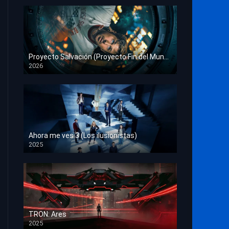
Proyecto Salvación (Proyecto Fin del Mundo)
2026
HD 1080p
Ahora me ves 3 (Los ilusionistas)
2025
HD 1080p
TRON: Ares
2025
HD 1080p