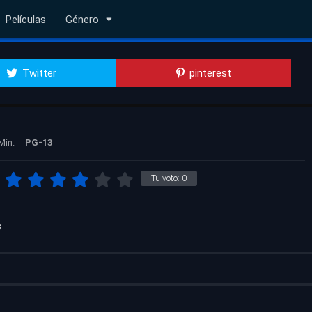
Películas
Género
Twitter
pinterest
Min.
PG-13
Tu voto:
0
s