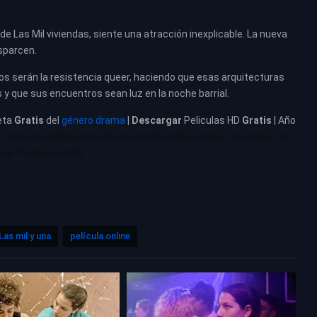
e Las Mil viviendas, siente una atracción inexplicable. La nueva
sparcen.
gos serán la resistencia queer, haciendo que esas arquitecturas
y que sus encuentros sean luz en la noche barrial.
eta
Gratis
del
género drama
|
Descargar
Peliculas HD
Gratis
| Año
s mil y una pelicula completa en español latino repelis – cuevana
|
Las
na. Películas netflix
Las mil y una
película online