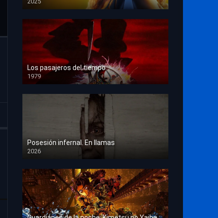
2025
HD 1080p
Los pasajeros del tiempo
1979
HD 1080p
Posesión infernal. En llamas
2026
HD 1080p
Guardianes de la noche: Kimetsu no Yaiba La fortaleza infinita