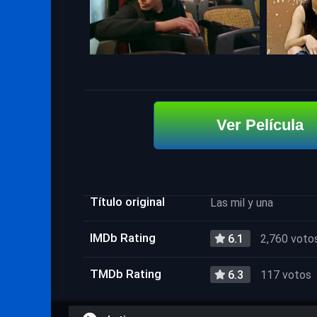
Ver Película
Título original
Las mil y una
IMDb Rating
6.1
2,760 voto
TMDb Rating
6.3
117 votos