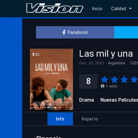
Inicio
Calidad
Facebook
Las mil y una
Dec. 03, 2020
Argentina
120 
8
1
voto
Drama
Nuevas Película
Info
Reparto