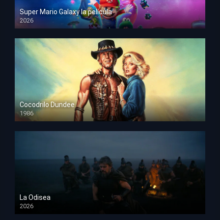
Super Mario Galaxy la película
2026
HD 1080p
Cocodrilo Dundee
1986
HD 1080p
La Odisea
2026
TS Screener