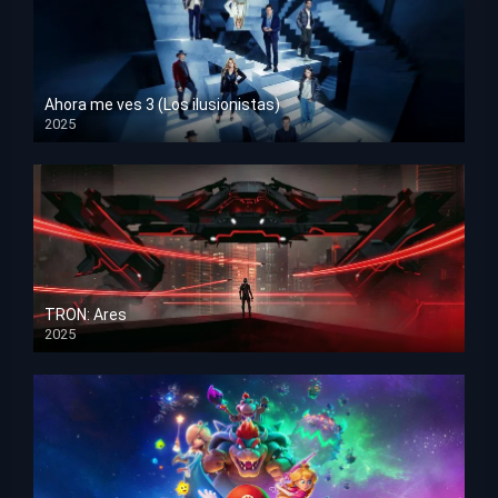
Ahora me ves 3 (Los ilusionistas)
2025
HD 1080p
TRON: Ares
2025
HD 1080p