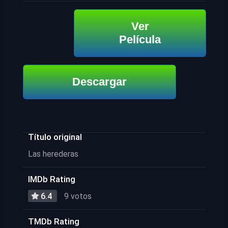
Ver
Película
Descargar
Título original
Las herederas
IMDb Rating
6.4
9 votos
TMDb Rating