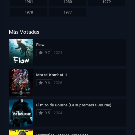
1981
1980
1979
1978
1977
Más Votadas
Flow
9.7
2024
Mortal Kombat II
9.6
2026
El mito de Bourne (La supremacía Bourne)
9.5
2004