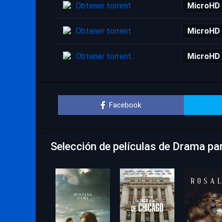
Obtener torrent
MicroHD
Obtener torrent
MicroHD
Obtener torrent
MicroHD
Facebook
Selección de películas de Drama pa