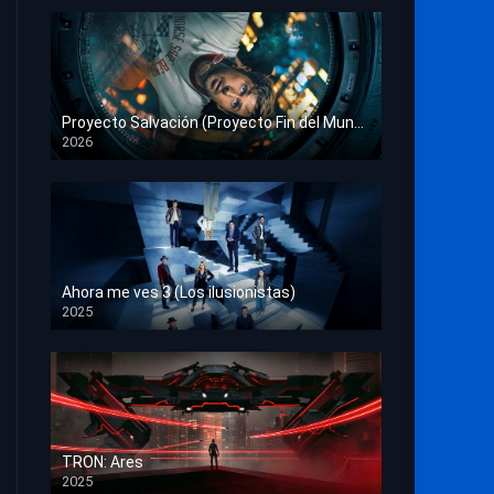
Proyecto Salvación (Proyecto Fin del Mundo)
2026
HD 1080p
Ahora me ves 3 (Los ilusionistas)
2025
HD 1080p
TRON: Ares
2025
HD 1080p