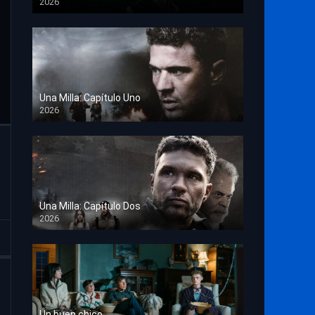
2026
TS Screener
Una Milla: Capítulo Uno
2026
HD 1080p
Una Milla: Capítulo Dos
2026
HD 1080p
Un buen chico