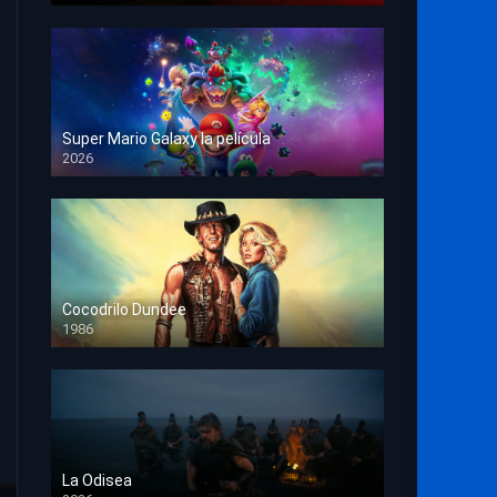
Super Mario Galaxy la película
2026
HD 1080p
Cocodrilo Dundee
1986
HD 1080p
La Odisea