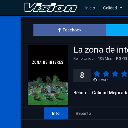
Inicio
Calidad
Facebook
La zona de int
Reino Unido
105 Min.
PG-13
8
1
voto
Bélica
Calidad Mejorad
Info
Reparto