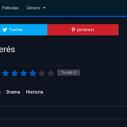
Películas
Género
Twitter
pinterest
erés
Tu voto:
0
a
Drama
Historia