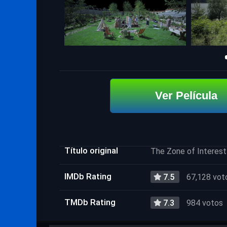
Ver Película
Título original
The Zone of Interest
IMDb Rating
7.5
67,128 vot
TMDb Rating
7.3
984 votos