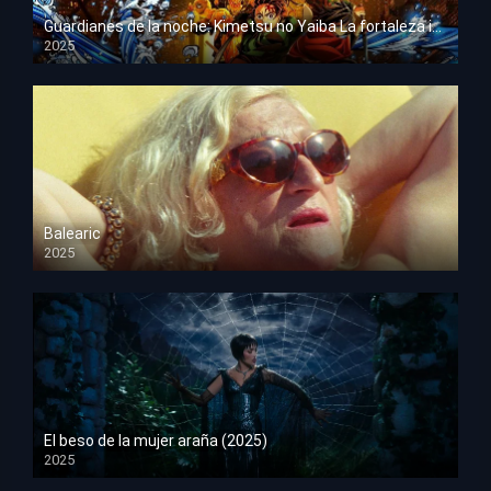
Guardianes de la noche: Kimetsu no Yaiba La fortaleza infinita
2025
HD 1080p
Balearic
2025
HD 1080p
El beso de la mujer araña (2025)
2025
HD 1080p