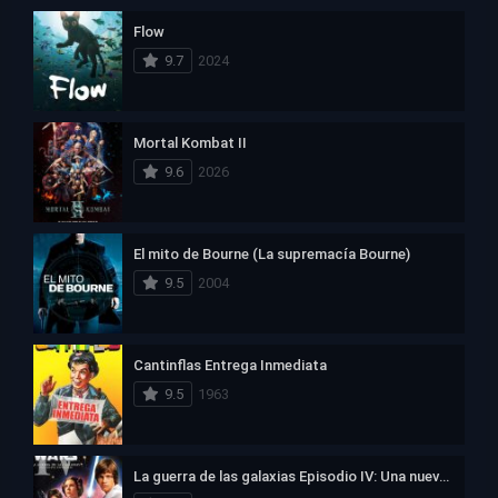
Flow
9.7
2024
Mortal Kombat II
9.6
2026
El mito de Bourne (La supremacía Bourne)
9.5
2004
Cantinflas Entrega Inmediata
9.5
1963
La guerra de las galaxias Episodio IV: Una nueva esperanza