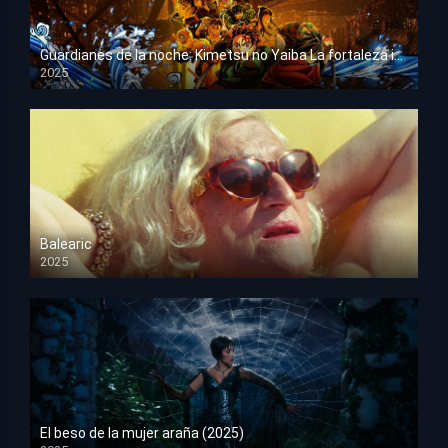
Guardianes de la noche: Kimetsu no Yaiba La fortaleza infinita
2025
HD 1080p
Balearic
2025
HD 1080p
El beso de la mujer araña (2025)