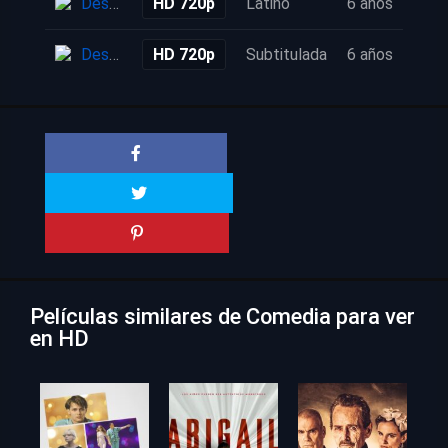
Descarga
HD 720p
Latino
6 años
Descarga
HD 720p
Subtitulada
6 años
Películas similares de Comedia para ver
en HD