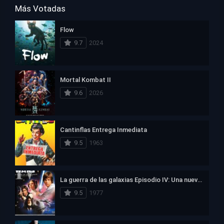
Más Votadas
Flow
9.7
2024
Mortal Kombat II
9.6
2026
Cantinflas Entrega Inmediata
9.5
1963
La guerra de las galaxias Episodio IV: Una nueva esperanza
9.5
1977