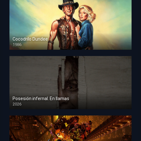
Cocodrilo Dundee
1986
HD 1080p
Posesión infernal. En llamas
2026
HD 1080p