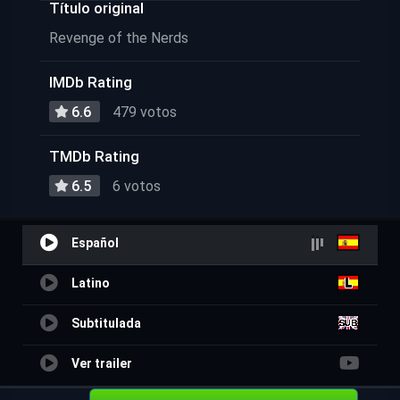
Título original
Revenge of the Nerds
IMDb Rating
6.6
479 votos
TMDb Rating
6.5
6 votos
Español
Latino
Subtitulada
Ver trailer