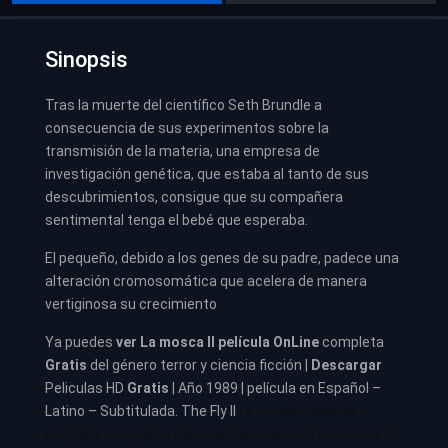
Sinopsis
Tras la muerte del científico Seth Brundle a
consecuencia de sus experimentos sobre la
transmisión de la materia, una empresa de
investigación genética, que estaba al tanto de sus
descubrimientos, consigue que su compañera
sentimental tenga el bebé que esperaba.
El pequeño, debido a los genes de su padre, padece una
alteración cromosomática que acelera de manera
vertiginosa su crecimiento
Ya puedes
ver
La mosca II película
OnLine
completa
Gratis
del género terror y ciencia ficción |
Descargar
Peliculas HD
Gratis
| Año 1989 | película en Español –
Latino – Subtitulada. The Fly II
La mosca II pelicula
completa en español latino repelis – cuevana
|
La mosca II