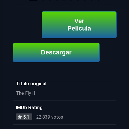
Ver
Película
Descargar
Título original
The Fly II
IMDb Rating
5.1
22,839 votos