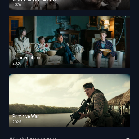
2026
HD 1080p
Un buen chico
2026
HD 1080p
Primitive War
2025
HD 1080p
Año de lanzamiento