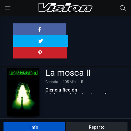
La mosca II
Canada
105 Min.
R
Ciencia ficción
Películas Actualizadas
Terror
Info
Reparto