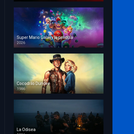
Super Mario Galaxy la película
2026
HD 1080p
Cocodrilo Dundee
1986
HD 1080p
La Odisea