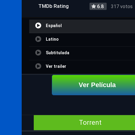
TMDb Rating
6.8
317 votos
Español
Latino
Subtitulada
Ver trailer
Ver Película
Torrent