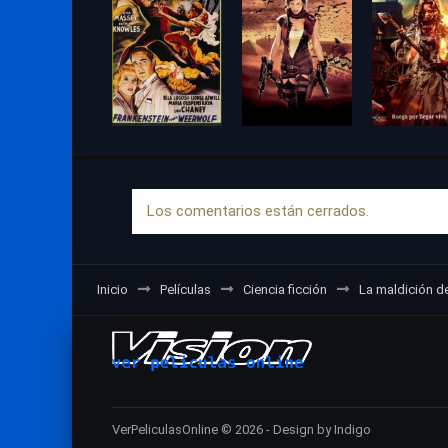
Los comentarios están cerrados.
Inicio
Películas
Ciencia ficción
La maldición d
VerPeliculasOnline © 2026 - Design by Indigo