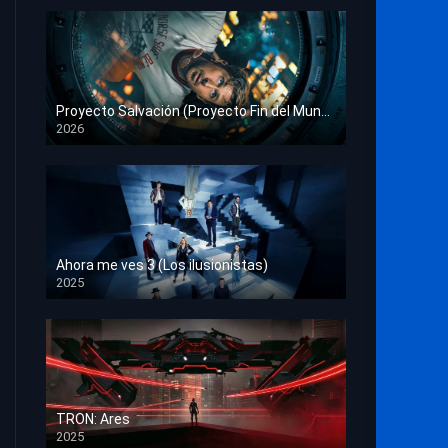
Proyecto Salvación (Proyecto Fin del Mundo)
2026
HD 1080p
Ahora me ves 3 (Los ilusionistas)
2025
HD 1080p
TRON: Ares
2025
HD 1080p