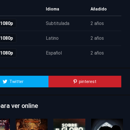
Idioma
Añadido
 1080p
Subtitulada
2 años
 1080p
Latino
2 años
 1080p
Español
2 años
Twitter
pinterest
ara ver online