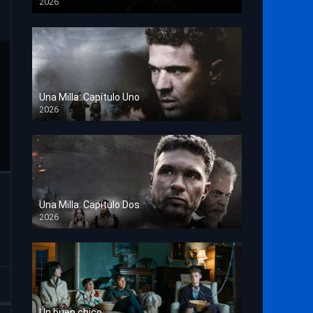
2026
TS Screener
Una Milla: Capítulo Uno
2026
HD 1080p
Una Milla: Capítulo Dos
2026
HD 1080p
Un buen chico