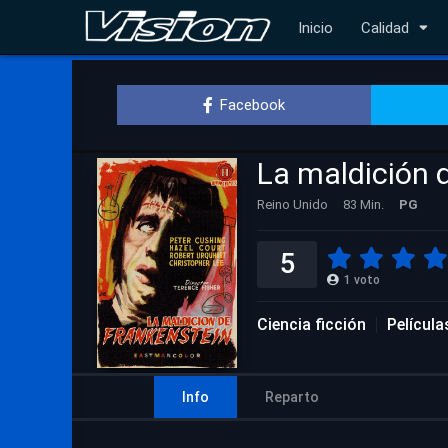
Inicio
Calidad
Facebook
La maldición 
Reino Unido
83 Min.
PG
5
1
voto
Ciencia ficción
Películ
Info
Reparto