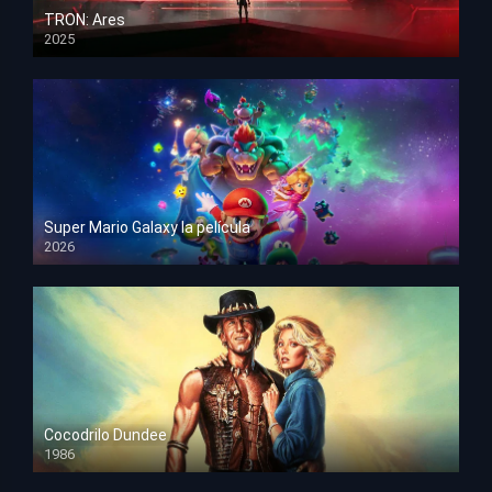
TRON: Ares
2025
HD 1080p
Super Mario Galaxy la película
2026
HD 1080p
Cocodrilo Dundee
1986
HD 1080p