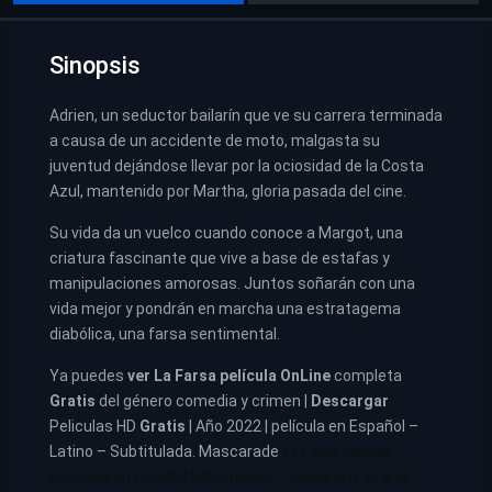
Sinopsis
Adrien, un seductor bailarín que ve su carrera terminada
a causa de un accidente de moto, malgasta su
juventud dejándose llevar por la ociosidad de la Costa
Azul, mantenido por Martha, gloria pasada del cine.
Su vida da un vuelco cuando conoce a Margot, una
criatura fascinante que vive a base de estafas y
manipulaciones amorosas. Juntos soñarán con una
vida mejor y pondrán en marcha una estratagema
diabólica, una farsa sentimental.
Ya puedes
ver
La Farsa película
OnLine
completa
Gratis
del género comedia y crimen |
Descargar
Peliculas HD
Gratis
| Año 2022 | película en Español –
Latino – Subtitulada. Mascarade
La Farsa pelicula
completa en español latino repelis – cuevana
|
La Farsa