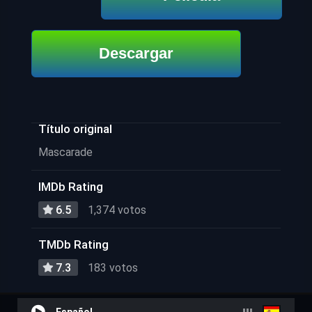
Descargar
Título original
Mascarade
IMDb Rating
6.5
1,374 votos
TMDb Rating
7.3
183 votos