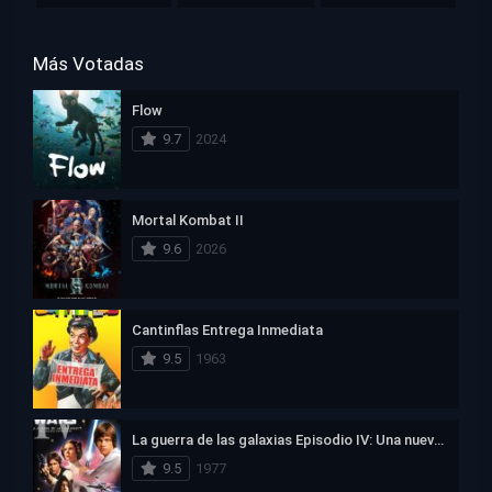
Más Votadas
Flow
9.7
2024
Mortal Kombat II
9.6
2026
Cantinflas Entrega Inmediata
9.5
1963
La guerra de las galaxias Episodio IV: Una nueva esperanza
9.5
1977