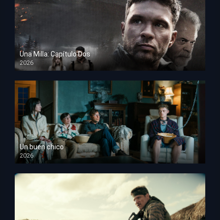
Una Milla: Capítulo Dos
2026
HD 1080p
Un buen chico
2026
HD 1080p