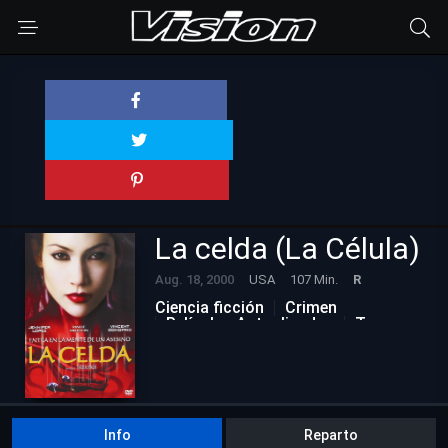
La celda (La Célula)
Aug. 18, 2000
USA
107 Min.
R
Ciencia ficción
Crimen
Películas Actualizadas
Terror
Info
Reparto