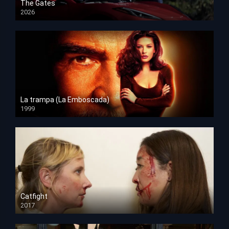
The Gates
2026
HD 1080p
La trampa (La Emboscada)
1999
HD 1080p
Catfight
2017
HD 720p