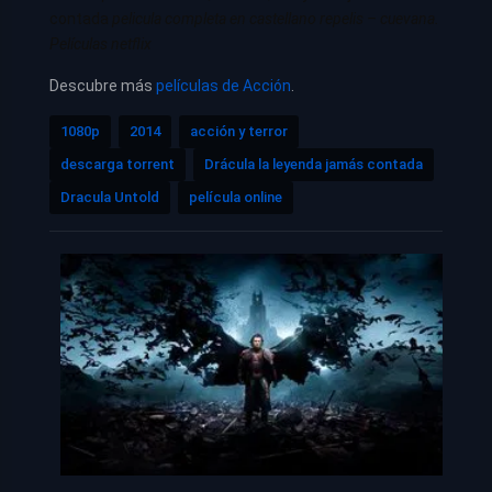
contada
pelicula completa en castellano repelis – cuevana.
Películas netflix
Descubre más
películas de Acción
.
1080p
2014
acción y terror
descarga torrent
Drácula la leyenda jamás contada
Dracula Untold
película online