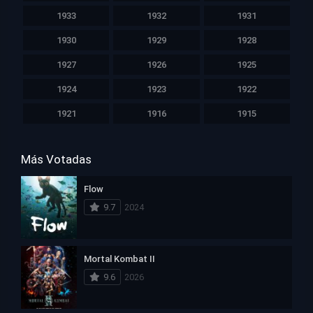
1933
1932
1931
1930
1929
1928
1927
1926
1925
1924
1923
1922
1921
1916
1915
Más Votadas
Flow
9.7
2024
Mortal Kombat II
9.6
2026