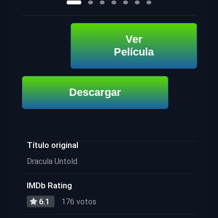
Ver
Película
Descargar
Título original
Dracula Untold
IMDb Rating
6.1
176 votos