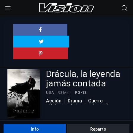
Drácula, la leyenda
jamás contada
USA
92 Min.
PG-13
Acción
Drama
Guerra
Películas Actualizadas
Terror
Info
Reparto