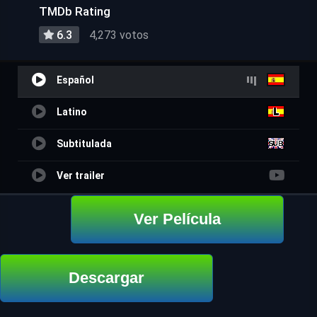
TMDb Rating
6.3
4,273 votos
Español
Latino
Subtitulada
Ver trailer
Ver Película
Descargar