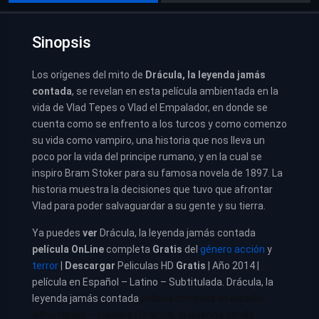
Sinopsis
Los orígenes del mito de
Drácula, la leyenda jamás
contada
, se revelan en esta película ambientada en la
vida de Vlad Tepes o Vlad el Empalador, en donde se
cuenta como se enfrento a los turcos y como comenzo
su vida como vampiro, una historia que nos lleva un
poco por la vida del principe rumano, y en la cual se
inspiro Bram Stoker para su famosa novela de 1897. La
historia muestra la decisiones que tuvo que afrontar
Vlad para poder salvaguardar a su gente y su tierra.
Ya puedes
ver
Drácula, la leyenda jamás contada
película
OnLine
completa
Gratis
del
género acción
y
terror
|
Descargar
Peliculas HD
Gratis
| Año 2014 |
película en Español – Latino – Subtitulada. Drácula, la
leyenda jamás contada
pelicula completa en español
latino repelis – cuevana
| Drácula, la leyenda jamás