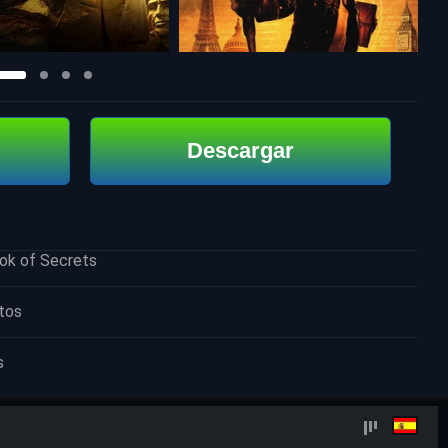
Descargar
ook of Secrets
tos
s