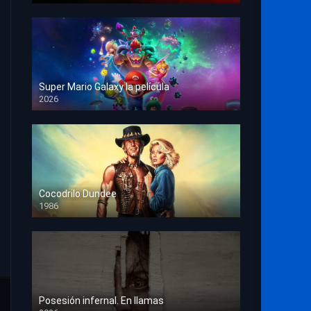
Super Mario Galaxy la película
2026
HD 1080p
Cocodrilo Dundee
1986
HD 1080p
Posesión infernal. En llamas