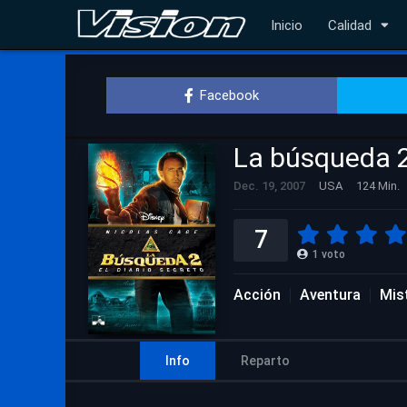
Inicio
Calidad
Facebook
La búsqueda 2:
Dec. 19, 2007
USA
124 Min.
7
1
voto
Acción
Aventura
Mis
Info
Reparto