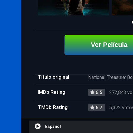
Ver Película
Título original
National Treasure: B
IMDb Rating
6.5
272,843 vo
TMDb Rating
6.7
5,372 voto
Español