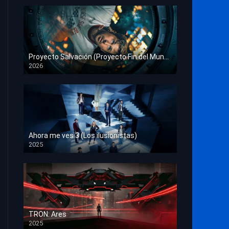
Proyecto Salvación (Proyecto Fin del Mundo)
2026
HD 1080p
Ahora me ves 3 (Los ilusionistas)
2025
HD 1080p
TRON: Ares
2025
HD 1080p