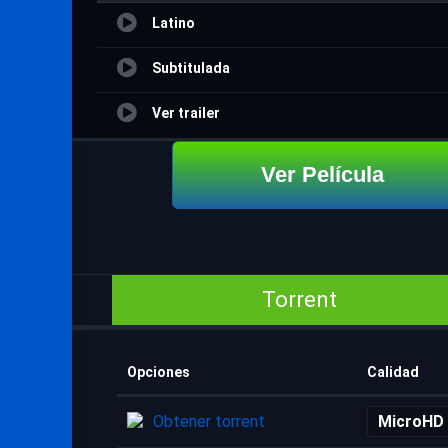
Latino
Subtitulada
Ver trailer
Ver Película
Torrent
Opciones
Calidad
Obtener torrent
MicroHD