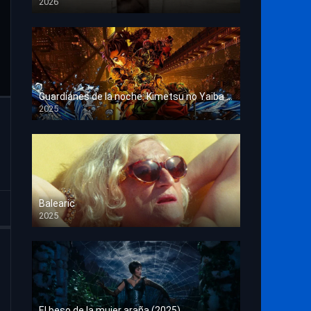
2026
HD 1080p
Guardianes de la noche: Kimetsu no Yaiba La fortaleza infinita
2025
HD 1080p
Balearic
2025
HD 1080p
El beso de la mujer araña (2025)