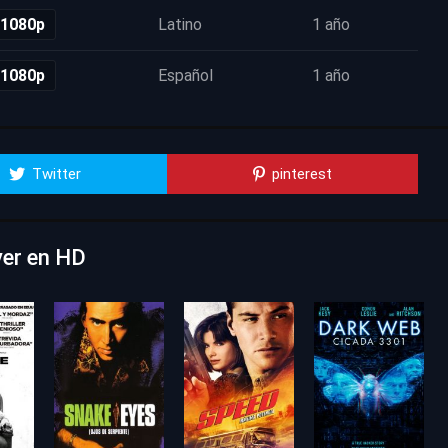
 1080p
Latino
1 año
 1080p
Español
1 año
Twitter
pinterest
ver en HD