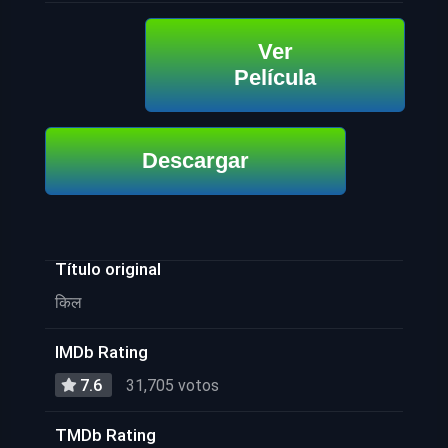
Ver
Película
Descargar
Título original
किल
IMDb Rating
7.6
31,705 votos
TMDb Rating