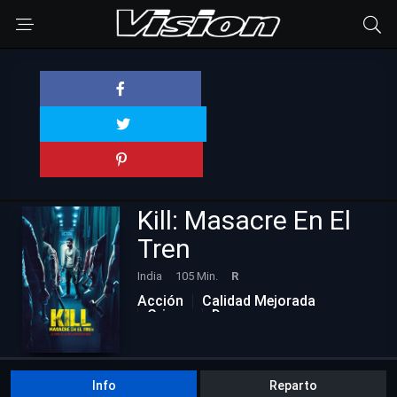
Kill: Masacre En El
Tren
India
105 Min.
R
Acción
Calidad Mejorada
Crimen
Drama
Info
Reparto