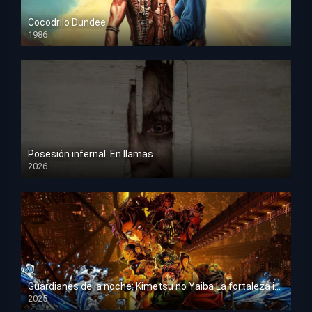
Cocodrilo Dundee
1986
HD 1080p
Posesión infernal. En llamas
2026
HD 1080p
Guardianes de la noche: Kimetsu no Yaiba La fortaleza infinita
2025
HD 1080p