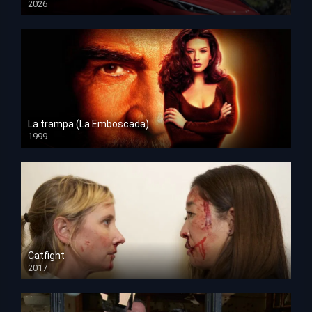
2026
HD 1080p
La trampa (La Emboscada)
1999
HD 1080p
Catfight
2017
HD 720p