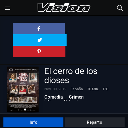
El cerro de los
dioses
Nov. 08, 2019
España
70 Min.
PG
Comedia
Crimen
Nuevas Películas
Info
Reparto