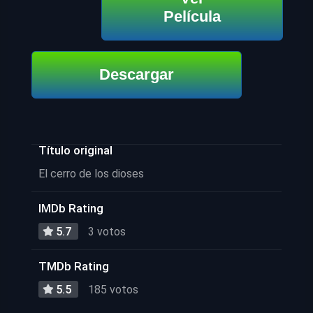
Película
Descargar
Título original
El cerro de los dioses
IMDb Rating
5.7
3 votos
TMDb Rating
5.5
185 votos