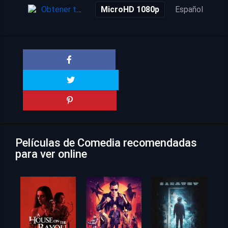
Obtener torrent
MicroHD 1080p
Español
6 a
Películas de Comedia recomendadas
para ver online