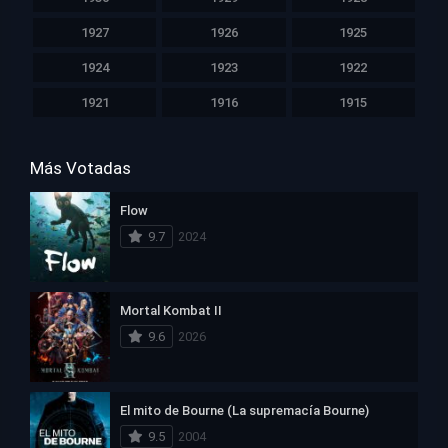
1927
1926
1925
1924
1923
1922
1921
1916
1915
Más Votadas
Flow
9.7
2024
Mortal Kombat II
9.6
2026
El mito de Bourne (La supremacía Bourne)
9.5
2004