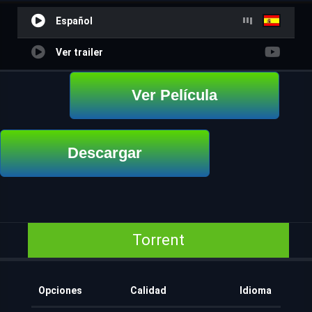
Español
Ver trailer
Ver Película
Descargar
Torrent
Opciones
Calidad
Idioma
Aña