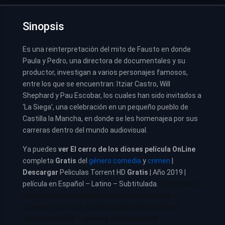
Sinopsis
Es una reinterpretación del mito de Fausto en donde
Paula y Pedro, una directora de documentales y su
productor, investigan a varios personajes famosos,
entre los que se encuentran: Itziar Castro, Will
Shephard y Pau Escobar, los cuales han sido invitados a
‘La Siega’, una celebración en un pequeño pueblo de
Castilla la Mancha, en donde se les homenajea por sus
carreras dentro del mundo audiovisual.
Ya puedes
ver
El cerro de los dioses película
OnLine
completa
Gratis
del
género comedia
y
crimen
|
Descargar
Peliculas Torrent HD
Gratis
| Año 2019 |
película en Español – Latino – Subtitulada.
El cerro de los
dioses pelicula completa en español latino repelis –
cuevana
|
El cerro de los dioses pelicula completa en
castellano repelis – cuevana. Películas netflix