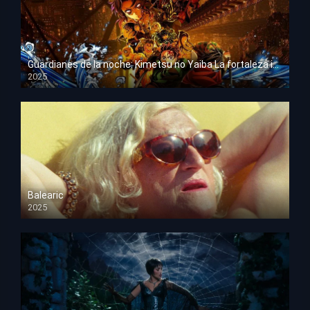
Guardianes de la noche: Kimetsu no Yaiba La fortaleza infinita
2025
HD 1080p
Balearic
2025
HD 1080p