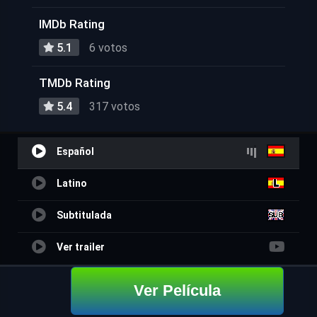
IMDb Rating
5.1
6 votos
TMDb Rating
5.4
317 votos
Español
Latino
Subtitulada
Ver trailer
Ver Película