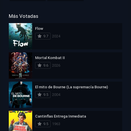
Más Votadas
Flow
9.7
2024
Mortal Kombat II
9.6
2026
El mito de Bourne (La supremacía Bourne)
9.5
2004
Cantinflas Entrega Inmediata
9.5
1963