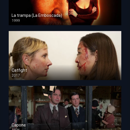
La trampa (La Emboscada)
1999
HD 1080p
Catfight
2017
HD 720p
Capone