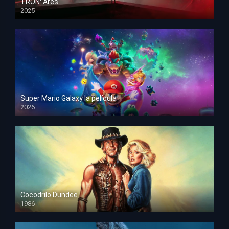
TRON: Ares
2025
HD 1080p
Super Mario Galaxy la película
2026
HD 1080p
Cocodrilo Dundee
1986
HD 1080p