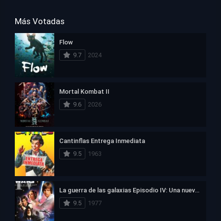
Más Votadas
Flow
9.7
2024
Mortal Kombat II
9.6
2026
Cantinflas Entrega Inmediata
9.5
1963
La guerra de las galaxias Episodio IV: Una nueva esperanza
9.5
1977