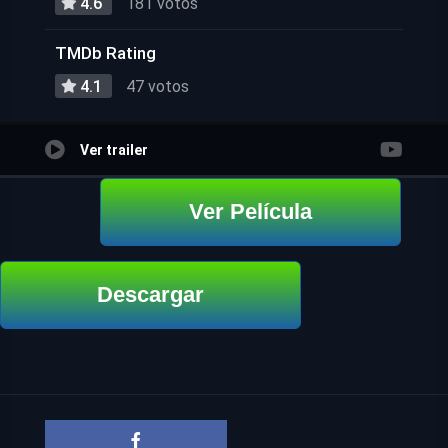
4.6
181 votos
TMDb Rating
4.1
47 votos
Ver trailer
Ver Película
Descargar