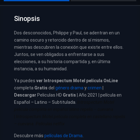
Sinopsis
Dos desconocidos, Philippe y Paul, se adentran en un
camino oscuro y retorcido dentro de sí mismos,
mientras descubren la conexión que existe entre ellos.
Juntos, se ven obligados a enfrentarse a sus
elecciones, a su historia compartida y, en última
instancia, a su humanidad.
Ya puedes
ver
Introspectum Motel película
OnLine
completa
Gratis
del
género drama
y
crimen
|
Descargar
Peliculas HD
Gratis
| Año 2021 | película en
Español – Latino – Subtitulada.
Introspectum Motel
pelicula completa en español latino repelis – cuevana
|
Introspectum Motel pelicula completa en castellano repelis
– cuevana. Películas netflix
Descubre más
películas de Drama
.