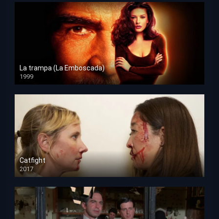
La trampa (La Emboscada)
1999
HD 1080p
Catfight
2017
HD 720p