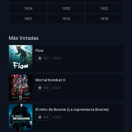
1924
1923
1922
1921
1916
1915
Más Votadas
Flow
9.7
2024
Mortal Kombat II
9.6
2026
El mito de Bourne (La supremacía Bourne)
9.5
2004