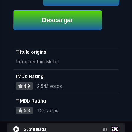
Descargar
Título original
Introspectum Motel
IMDb Rating
4.9
2,542 votos
TMDb Rating
5.3
153 votos
Subtitulada