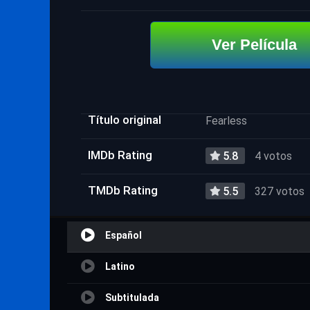
Ver Película
Título original
Fearless
IMDb Rating
5.8
4 votos
TMDb Rating
5.5
327 votos
Español
Latino
Subtitulada