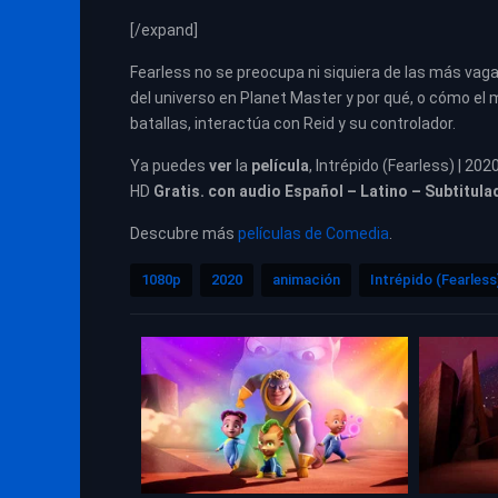
[/expand]
Fearless no se preocupa ni siquiera de las más vag
del universo en Planet Master y por qué, o cómo el 
batallas, interactúa con Reid y su controlador.
Ya puedes
ver
la
película
, Intrépido (Fearless) | 202
HD
Gratis. con audio Español – Latino – Subtitula
Descubre más
películas de Comedia
.
1080p
2020
animación
Intrépido (Fearless