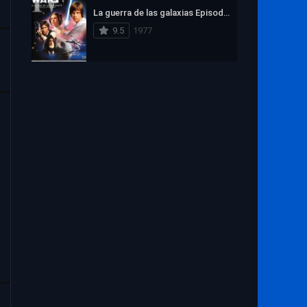
1972
1971
1970
La guerra de las galaxias Episodio IV: Una nueva esperanza
1969
1968
1967
9.5
1977
1966
1965
1964
1963
1962
1961
1960
1959
1958
1957
1956
1955
1954
1953
1952
1951
1950
1949
1948
1947
1946
1945
1944
1943
1942
1941
1940
1939
1938
1937
1936
1935
1934