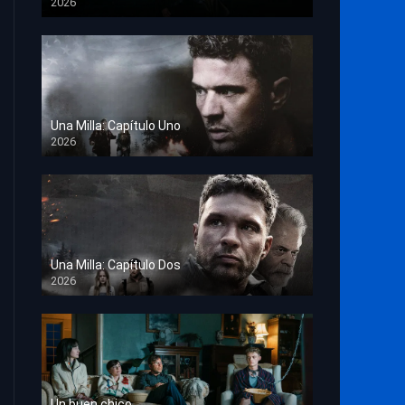
2026
TS Screener
Una Milla: Capítulo Uno
2026
HD 1080p
Una Milla: Capítulo Dos
2026
HD 1080p
Un buen chico