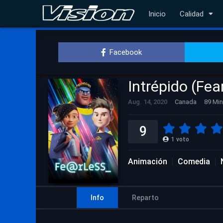
Inicio
Calidad
Facebook
Intrépido (Fea
Aug. 14, 2020
Canada
89 Min
9
1
voto
Animación
Comedia
Info
Reparto