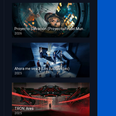
Proyecto Salvación (Proyecto Fin del Mundo)
2026
HD 1080p
Ahora me ves 3 (Los ilusionistas)
2025
HD 1080p
TRON: Ares
2025
HD 1080p