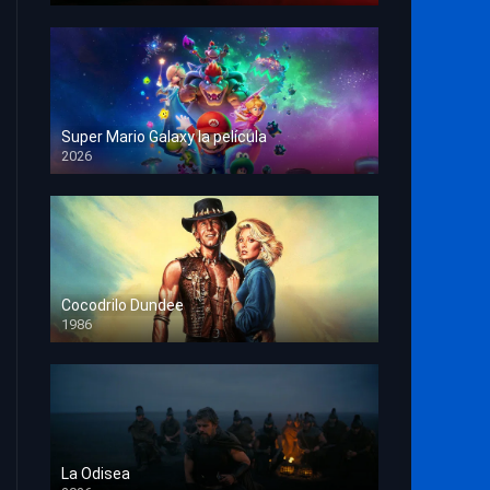
Super Mario Galaxy la película
2026
HD 1080p
Cocodrilo Dundee
1986
HD 1080p
La Odisea