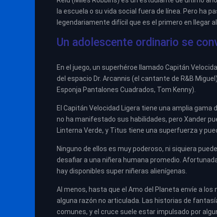
Reid (Miles Robbins) es un estudiante de último 
la escuela o su vida social fuera de línea. Pero ha
legendariamente difícil que es el primero en llegar al n
Un adolescente ordinario se conv
En el juego, un superhéroe llamado Capitán Velocida
del espacio Dr. Arcannis (el cantante de R&B Migue
Esponja Pantalones Cuadrados, Tom Kenny).
El Capitán Velocidad Ligera tiene una amplia gama 
no ha manifestado sus habilidades, pero Xander pued
Linterna Verde, y Titus tiene una superfuerza y pu
Ninguno de ellos es muy poderoso, ni siquiera pued
desafiar a una niñera humana promedio. Afortunada
hay disponibles super niñeras alienígenas.
Al menos, hasta que el Amo del Planeta envíe a los 
alguna razón no articulada. Las historias de fantasí
comunes, y el cruce suele estar impulsado por algun