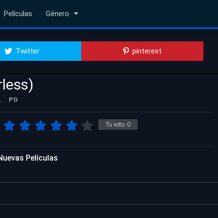
Películas
Género
Twitter
pinterest
rless)
.
PG
Tu voto:
0
Nuevas Películas