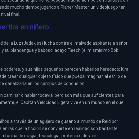
año de secundaria que no ha pasado mucho tiempo centrándose en
 pasado mucho tiempo jugando a Planet Master, un videojuego tan
ivel final.
ertira en niñero
d de la Luz (Jadakiss) lucha contra el malvado aspirante a señor
l) y su blandengue y baboso lacayo Fleech (el mismísimo Bob
de poderes, y sus hijos pequeños parecen haberlos heredado; Kira
e crear cualquier objeto físico que pueda imaginar, al estilo de
ede canalizarla en los campos de concusión.
en caminar o hablar todavía, pero son más que suficientes para
mente, el Capitán Velocidad Ligera vive en un mundo en el que
niños a través de un agujero de gusano al mundo de Reid por
a en las que la ficción se convierte en realidad son bastante
a forma de magia, tecnología, profecía o destino.