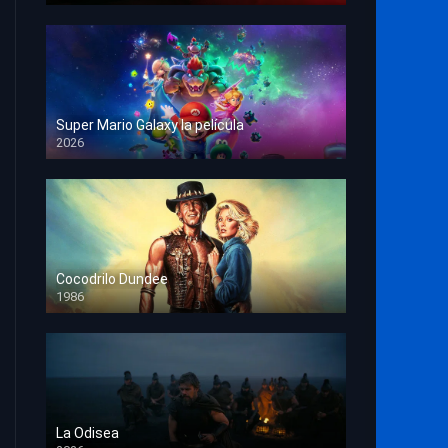
Super Mario Galaxy la película
2026
HD 1080p
Cocodrilo Dundee
1986
HD 1080p
La Odisea