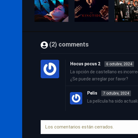
(2) comments
Hocus pocus 2
6 octubre, 2024
La opción de castellano es incorr
¿Se puede arreglar por favor?
Pelis
7 octubre, 2024
La película ha sido actual
Los comentarios están cerrados.