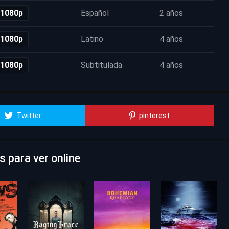
 1080p
Español
2 años
 1080p
Latino
4 años
 1080p
Subtitulada
4 años
Twitter
pinterest
 para ver online