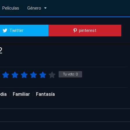
Películas
Género
Twitter
pinterest
2
Tu voto:
0
dia
Familiar
Fantasía