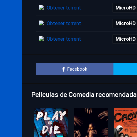
Obtener torrent
MicroHD
Obtener torrent
MicroHD
Obtener torrent
MicroHD
Facebook
Películas de Comedia recomendadas