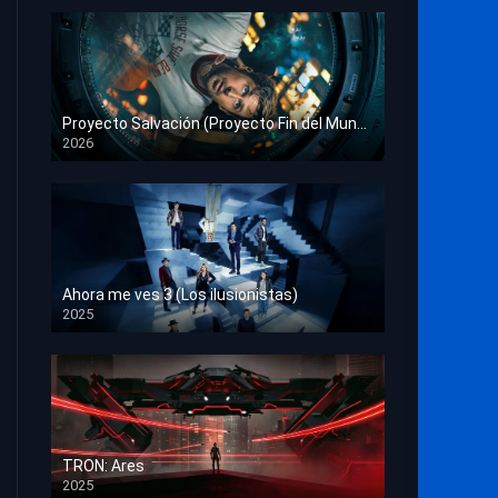
Proyecto Salvación (Proyecto Fin del Mundo)
2026
HD 1080p
Ahora me ves 3 (Los ilusionistas)
2025
HD 1080p
TRON: Ares
2025
HD 1080p