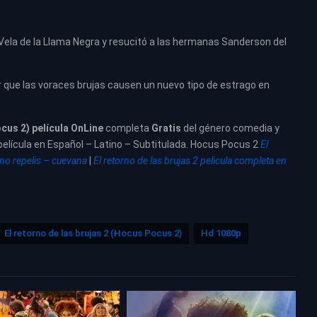
Vela de la Llama Negra y resucitó a las hermanas Sanderson del
 que las voraces brujas causen un nuevo tipo de estrago en
ocus 2) película
OnLine
completa
Gratis
del género comedia y
 película en Español – Latino – Subtitulada. Hocus Pocus 2
El
ino repelis – cuevana
|
El retorno de las brujas 2 pelicula completa en
El retorno de las brujas 2 (Hocus Pocus 2)
Hd 1080p