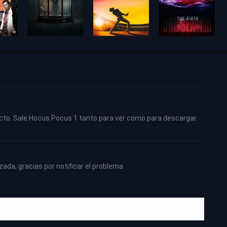
ecto. Sale Hocus Pocus 1 tanto para ver como para descargar.
izada, gracias por notificar el problema