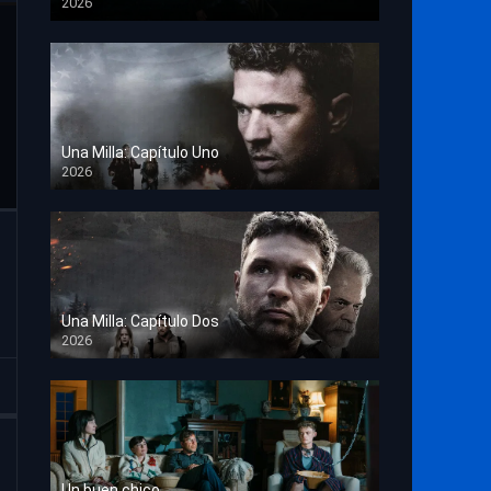
2026
TS Screener
Una Milla: Capítulo Uno
2026
HD 1080p
Una Milla: Capítulo Dos
2026
HD 1080p
Un buen chico