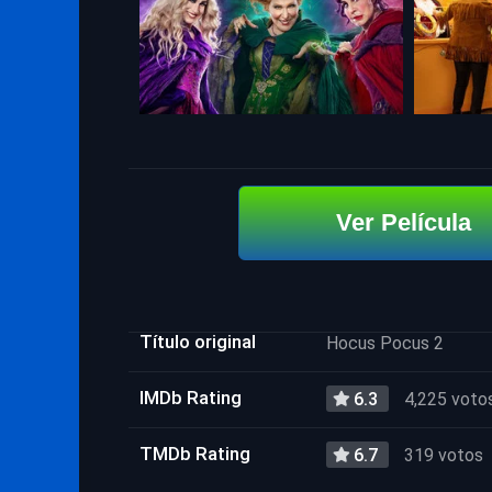
Ver Película
Título original
Hocus Pocus 2
IMDb Rating
6.3
4,225 voto
TMDb Rating
6.7
319 votos