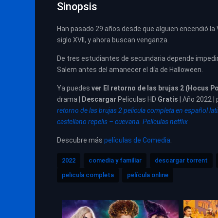
Sinopsis
Han pasado 29 años desde que alguien encendió la 
siglo XVII, y ahora buscan venganza.
De tres estudiantes de secundaria depende impedir
Salem antes del amanecer el día de Halloween.
Ya puedes
ver
El retorno de las brujas 2 (Hocus P
drama |
Descargar
Peliculas HD
Gratis
| Año 2022 |
retorno de las brujas 2 pelicula completa en español lat
castellano repelis – cuevana. Películas netflix
Descubre más
películas de Comedia
.
2022
comedia y familiar
descargar torrent
pelicula completa
película online