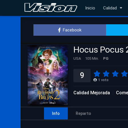
Inicio
Calidad
Facebook
Hocus Pocus 
USA
105 Min.
PG
9
1
voto
Calidad Mejorada
Come
Info
Reparto