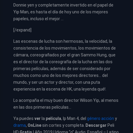
Donnie yen y completamente invertido en el papel de
Yip Man, es hasta el día de hoy uno de los mejores
papeles, incluso el mejor …
[/expand]
Las escenas de lucha son hermosas, la velocidad, la
consistencia de los movimientos, los movimientos de
cámara, coreografiados por el gran Sammo Hung, que
es el director de la coreografía de la lucha en las dos
primeras películas, además de ser considerado por
muchos como uno de los mejores directores… del
mundo, y ser un actor y director, con una puta
experiencia en la escena de HK, una leyenda qué!.
Lo acompaña el muy buen director Wilson Yip, al menos
en las dos primeras películas…
Ya puedes
ver
la
película
,
Ip Man 4, del
género acción
y
drama
,
OnLine
sin cortes y completa.
Descargar
Peli
HD
Gratis
| Año 2019 | Idioma “o” Audio: Español – Latino