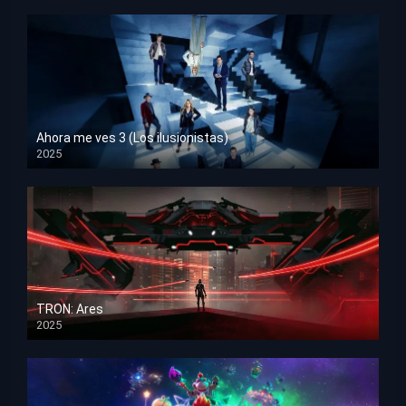
Ahora me ves 3 (Los ilusionistas)
2025
HD 1080p
TRON: Ares
2025
HD 1080p