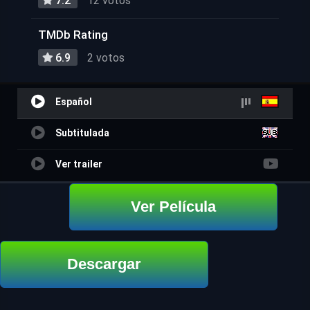
7.2
12 votos
TMDb Rating
6.9
2 votos
Español
Subtitulada
Ver trailer
Ver Película
Descargar