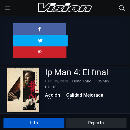
Ip Man 4: El final
Dec. 19, 2019
Hong Kong
105 Min.
PG-13
Acción
Calidad Mejorada
Drama
Historia
Info
Reparto