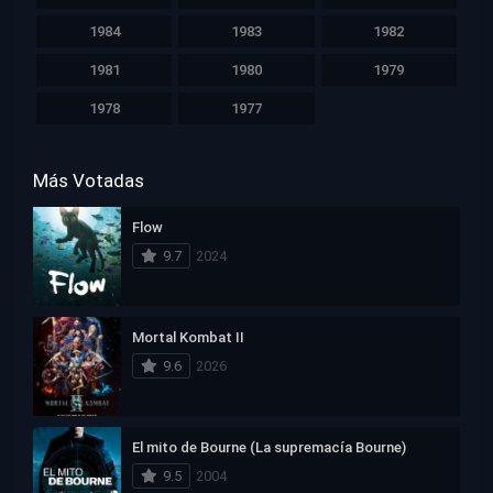
1984
1983
1982
1981
1980
1979
1978
1977
Más Votadas
Flow
9.7
2024
Mortal Kombat II
9.6
2026
El mito de Bourne (La supremacía Bourne)
9.5
2004