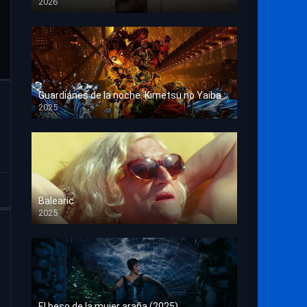
2026
HD 1080p
Guardianes de la noche: Kimetsu no Yaiba La fortaleza infinita
2025
HD 1080p
Balearic
2025
HD 1080p
El beso de la mujer araña (2025)