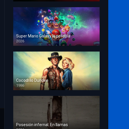
Super Mario Galaxy la película
2026
HD 1080p
Cocodrilo Dundee
1986
HD 1080p
Posesión infernal. En llamas