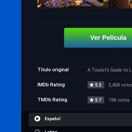
Ver Película
Título original
A Tourist's Guide to 
IMDb Rating
5.3
3,408 voto
TMDb Rating
5.7
196 votos
Español