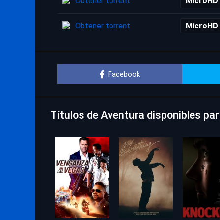
Obtener torrent
MicroHD
Obtener torrent
MicroHD
Facebook
Títulos de Aventura disponibles par