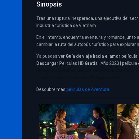
Sinopsis
Tras una ruptura inesperada, una ejecutiva del secto
industria turística de Vietnam.
En el intento, encuentra aventura y romance junto 
cambiar la ruta del autobús turístico para explorar 
Ya puedes
ver
Guía de viaje hacia el amor película
Descargar
Peliculas HD
Gratis
| Año 2023 | película
de viaje hacia el amor pelicula completa en español lati
castellano repelis – cuevana. Películas netflix
Descubre más
películas de Aventura
.