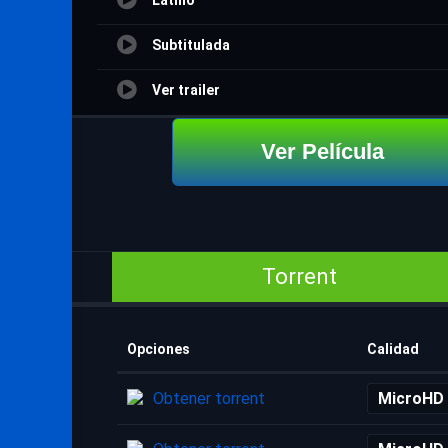
Latino
Subtitulada
Ver trailer
Ver Película
Torrent
Opciones
Calidad
Obtener torrent
MicroHD