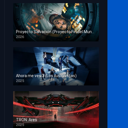
Proyecto Salvación (Proyecto Fin del Mundo)
2026
HD 1080p
Ahora me ves 3 (Los ilusionistas)
2025
HD 1080p
TRON: Ares
2025
HD 1080p