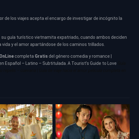
r de los viajes acepta el encargo de investigar de incógnito la
a su guía turístico vietnamita expatriado, cuando ambos deciden
la vida y el amor apartándose de los caminos trillados.
OnLine
completa
Gratis
del género comedia y romance |
 en Español – Latino – Subtitulada. A Tourist’s Guide to Love
Guía
no repelis – cuevana
|
Guía de viaje hacia el amor pelicula completa en