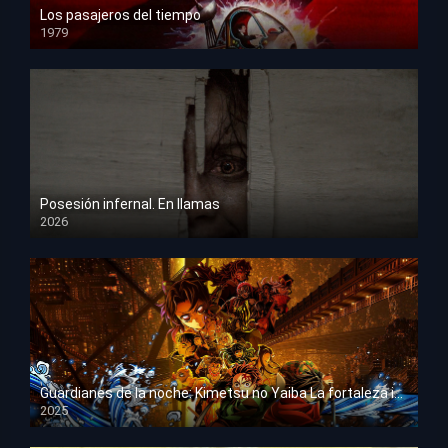
Los pasajeros del tiempo
1979
HD 1080p
Posesión infernal. En llamas
2026
HD 1080p
Guardianes de la noche: Kimetsu no Yaiba La fortaleza infinita
2025
HD 1080p