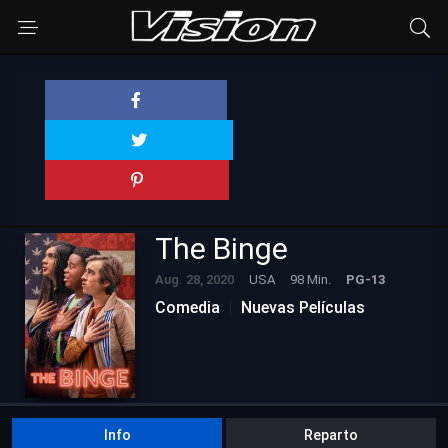
The Binge
Aug. 28, 2020
USA
98 Min.
PG-13
Comedia
Nuevas Películas
Info
Reparto