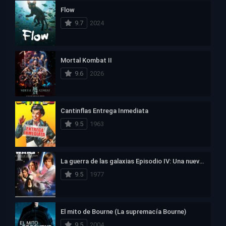
Flow
9.7
2024
Mortal Kombat II
9.6
2026
Cantinflas Entrega Inmediata
9.5
1963
La guerra de las galaxias Episodio IV: Una nueva esperanza
9.5
1977
El mito de Bourne (La supremacía Bourne)
9.5
2004