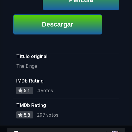
Descargar
Título original
The Binge
IMDb Rating
5.1
4 votos
TMDb Rating
5.8
297 votos