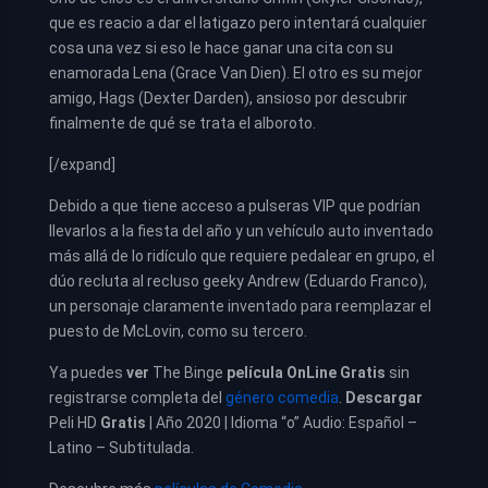
que es reacio a dar el latigazo pero intentará cualquier
cosa una vez si eso le hace ganar una cita con su
enamorada Lena (Grace Van Dien). El otro es su mejor
amigo, Hags (Dexter Darden), ansioso por descubrir
finalmente de qué se trata el alboroto.
[/expand]
Debido a que tiene acceso a pulseras VIP que podrían
llevarlos a la fiesta del año y un vehículo auto inventado
más allá de lo ridículo que requiere pedalear en grupo, el
dúo recluta al recluso geeky Andrew (Eduardo Franco),
un personaje claramente inventado para reemplazar el
puesto de McLovin, como su tercero.
Ya puedes
ver
The Binge
película
OnLine Gratis
sin
registrarse completa del
género comedia
.
Descargar
Peli HD
Gratis
| Año 2020 | Idioma “o” Audio: Español –
Latino – Subtitulada.