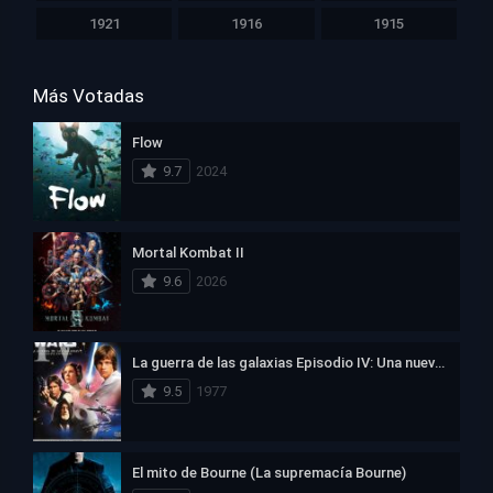
1921
1916
1915
Más Votadas
Flow
9.7
2024
Mortal Kombat II
9.6
2026
La guerra de las galaxias Episodio IV: Una nueva esperanza
9.5
1977
El mito de Bourne (La supremacía Bourne)