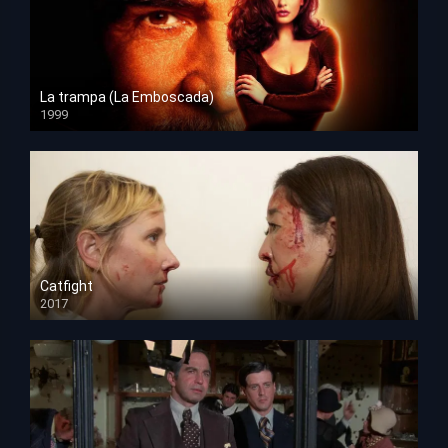
La trampa (La Emboscada)
1999
HD 1080p
Catfight
2017
HD 720p