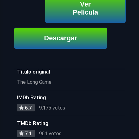
Ver
Película
Descargar
Título original
The Long Game
IMDb Rating
6.7
9,175 votos
TMDb Rating
7.1
961 votos