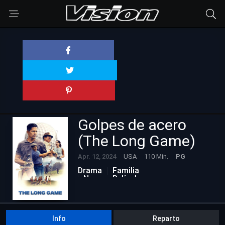
Golpes de acero
(The Long Game)
Apr. 12, 2024
USA
110 Min.
PG
Drama
Familia
Nuevas Películas
Info
Reparto