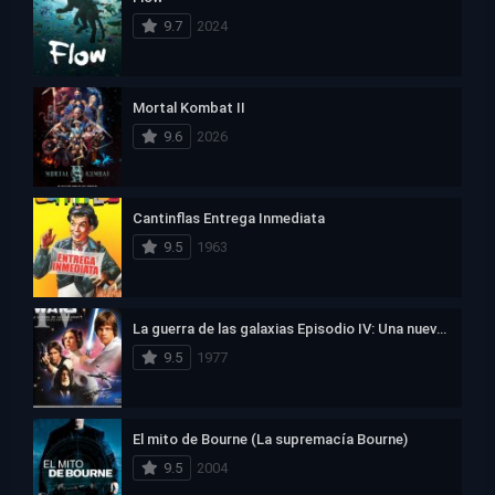
9.7
2024
Mortal Kombat II
9.6
2026
Cantinflas Entrega Inmediata
9.5
1963
La guerra de las galaxias Episodio IV: Una nueva esperanza
9.5
1977
El mito de Bourne (La supremacía Bourne)
9.5
2004