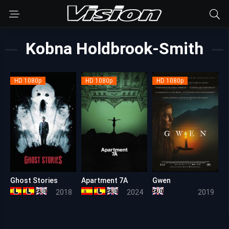
Kobna Holdbrook-Smith
HD 1080p
HD 1080p
HD 1080p
Ghost Stories
Apartment 7A
Gwen
6.7
5.3
5.8
2018
2024
2019