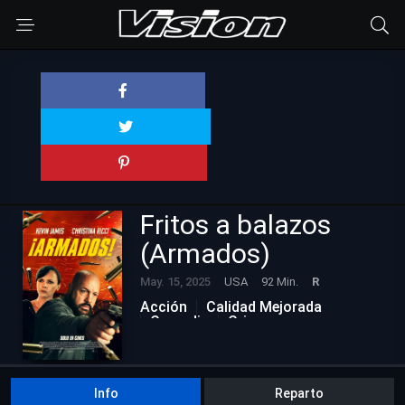
Fritos a balazos
(Armados)
May. 15, 2025
USA
92 Min.
R
Acción
Calidad Mejorada
Comedia
Crimen
Info
Reparto