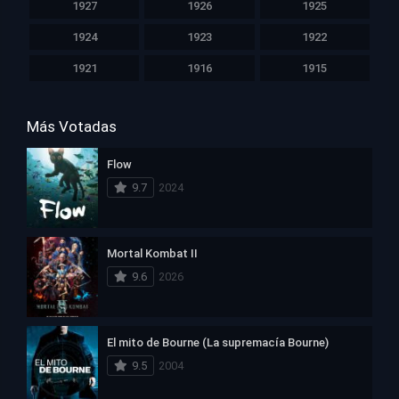
1927
1926
1925
1924
1923
1922
1921
1916
1915
Más Votadas
Flow
9.7
2024
Mortal Kombat II
9.6
2026
El mito de Bourne (La supremacía Bourne)
9.5
2004