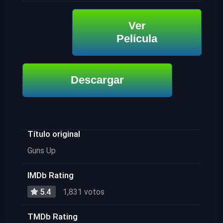
Ver
Película
Descargar
Título original
Guns Up
IMDb Rating
5.4
1,831 votos
TMDb Rating