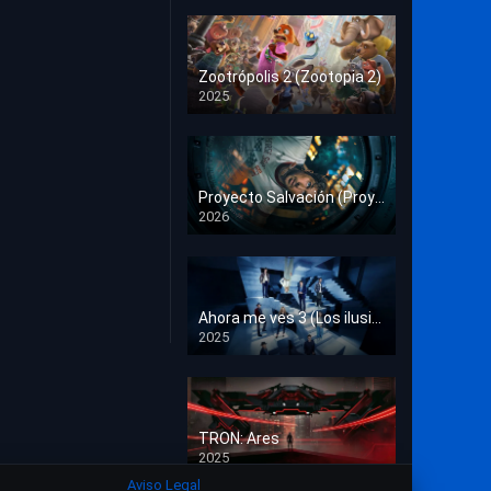
Crimen
Deporte
Zootrópolis 2 (Zootopia 2)
2025
Documental
HD 1080p
Drama
Estrénos en Cine
Proyecto Salvación (Proyecto Fin del Mundo)
2026
HD 1080p
Familia
Familiar
Fantasía
Ahora me ves 3 (Los ilusionistas)
2025
HD 1080p
Guerra
Historia
TRON: Ares
Misterio
2025
HD 1080p
Aviso Legal
Música