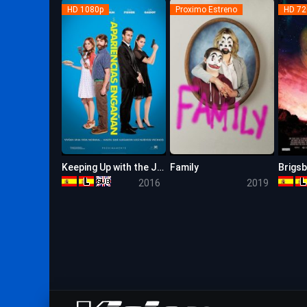
HD 1080p
Proximo Estreno
HD 72
Keeping Up with the Joneses
Family
Brigsb
5.9
0
2016
2019