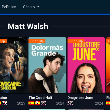
Películas
Género
Matt Walsh
80p
HD 1080p
HD 1080p
H
aine
The Good Half
Drugstore June
6.7
5.5
5.5
2025
2024
2024