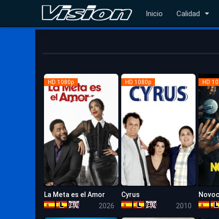
Inicio
Calidad
HD 1080p
HD 1080p
HD 10
La Meta es el Amor
Cyrus
Novoc
4.9
6.3
2026
2010