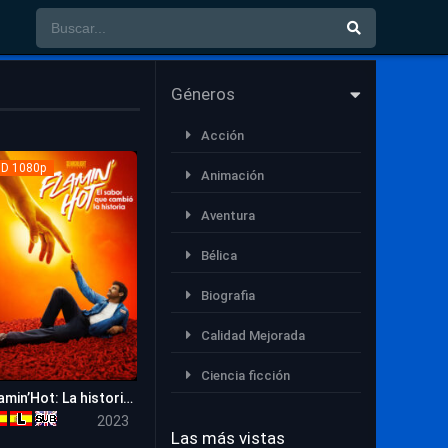
Géneros
Acción
D 1080p
Animación
Aventura
Bélica
Biografia
Calidad Mejorada
Ciencia ficción
Flamin’Hot: La historia de los Cheetos picantes
0
Comedia
2023
Las más vistas