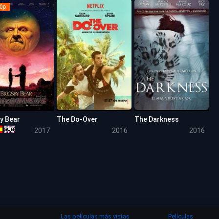
0p
y Bear
The Do-Over
The Darkness
7.1
5.7
4.3
2017
2016
2016
Las películas más vistas
Películas