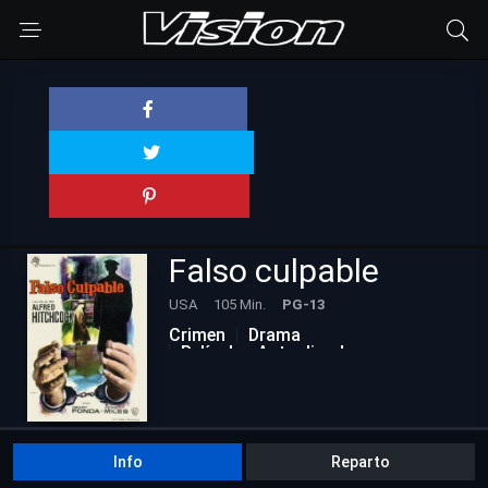
Falso culpable
USA
105 Min.
PG-13
Crimen
Drama
Películas Actualizadas
Info
Reparto