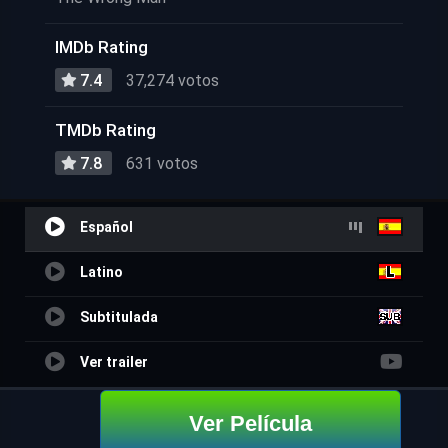
IMDb Rating
7.4
37,274 votos
TMDb Rating
7.8
631 votos
Español
Latino
Subtitulada
Ver trailer
Ver Película