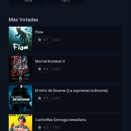
1978
1977
Más Votadas
Flow
9.7
2024
Mortal Kombat II
9.6
2026
El mito de Bourne (La supremacía Bourne)
9.5
2004
Cantinflas Entrega Inmediata
9.5
1963