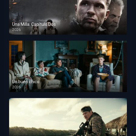
Una Milla: Capítulo Dos
2026
HD 1080p
Un buen chico
2026
HD 1080p