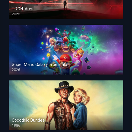
TRON: Ares
2025
HD 1080p
Super Mario Galaxy la película
2026
HD 1080p
Cocodrilo Dundee
1986
HD 1080p