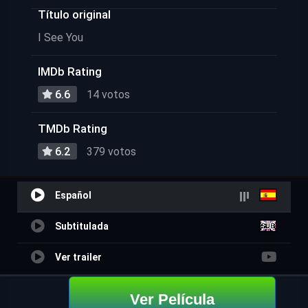
Título original
I See You
IMDb Rating
6.6
14 votos
TMDb Rating
6.2
379 votos
Español
Subtitulada
Ver trailer
Ver Película