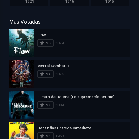
1921
1916
1915
Más Votadas
Flow
9.7
2024
Mortal Kombat II
9.6
2026
El mito de Bourne (La supremacía Bourne)
9.5
2004
Cantinflas Entrega Inmediata
9.5
1963