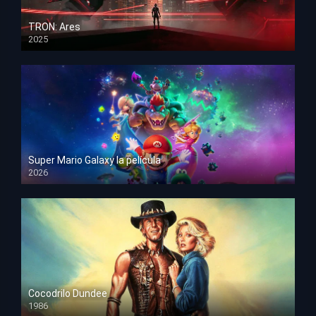
TRON: Ares
2025
HD 1080p
Super Mario Galaxy la película
2026
HD 1080p
Cocodrilo Dundee
1986
HD 1080p