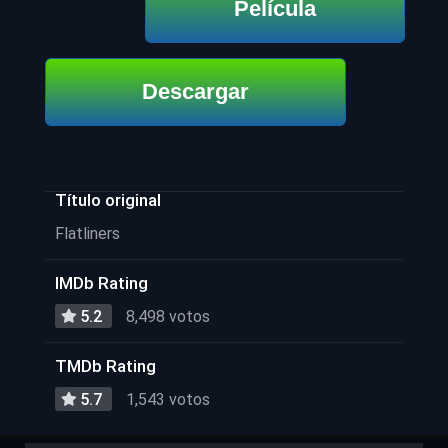
Película
Descargar
Título original
Flatliners
IMDb Rating
5.2
8,498 votos
TMDb Rating
5.7
1,543 votos