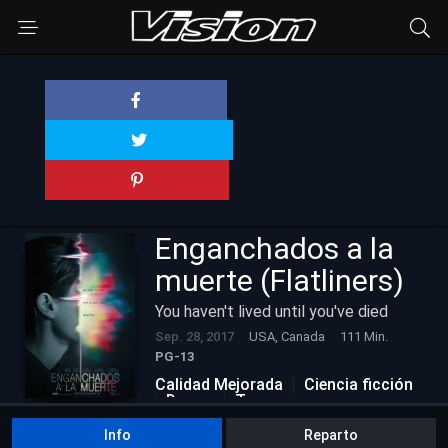
Enganchados a la
muerte (Flatliners)
You haven't lived until you've died
Sep. 28, 2017
USA, Canada
111 Min.
PG-13
Calidad Mejorada
Ciencia ficción
Drama
Terror
Info
Reparto