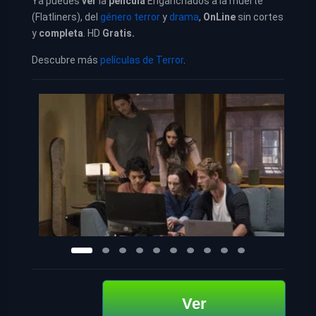
Ya puedes
ver
la
película
Enganchados a la muerte
(Flatliners), del
género terror
y
drama
,
OnLine
sin cortes
y
completa
. HD
Gratis.
Descubre más
películas de Terror
.
Ver