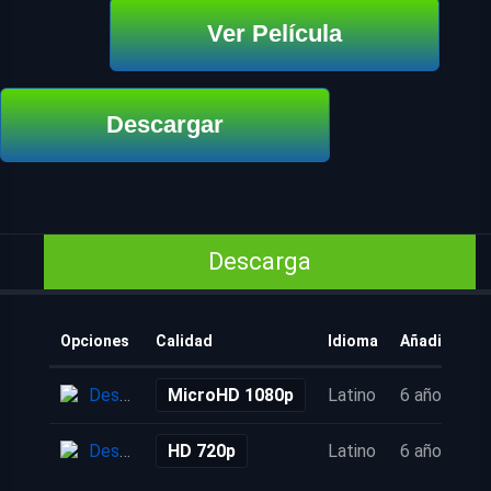
Ver Película
Descargar
Descarga
Opciones
Calidad
Idioma
Añadido
Descarga
MicroHD 1080p
Latino
6 años
Descarga
HD 720p
Latino
6 años