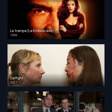
La trampa (La Emboscada)
1999
HD 1080p
Catfight
2017
HD 720p