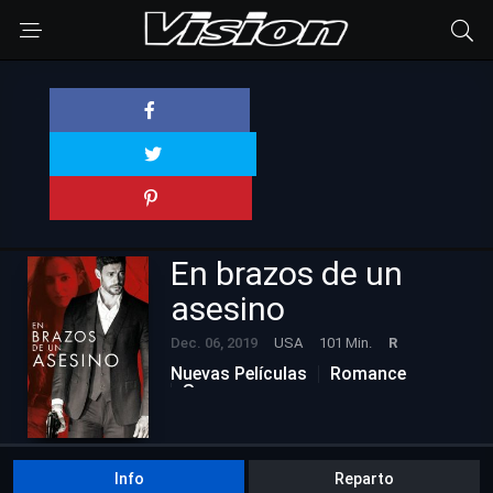
En brazos de un
asesino
Dec. 06, 2019
USA
101 Min.
R
Nuevas Películas
Romance
Suspenso
Info
Reparto