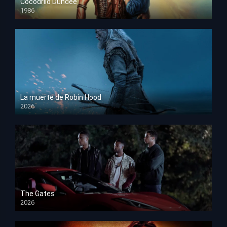
Cocodrilo Dundee
1986
HD 1080p
La muerte de Robin Hood
2026
HD 1080p
The Gates
2026
HD 1080p