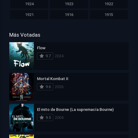
1924
1923
1922
1921
1916
1915
Más Votadas
Flow
9.7
2024
Mortal Kombat II
9.6
2026
El mito de Bourne (La supremacía Bourne)
9.5
2004