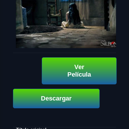
Ver
Película
Descargar