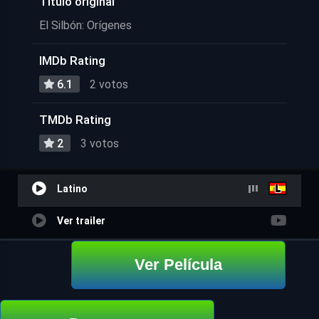
Título original
El Silbón: Orígenes
IMDb Rating
6.1
2 votos
TMDb Rating
2
3 votos
Latino
Ver trailer
Ver Película