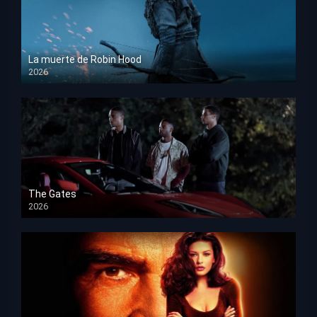
La muerte de Robin Hood
2026
HD 1080p
The Gates
2026
HD 1080p