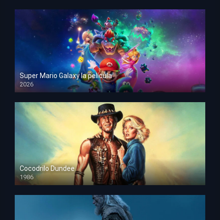
Super Mario Galaxy la película
2026
HD 1080p
Cocodrilo Dundee
1986
HD 1080p