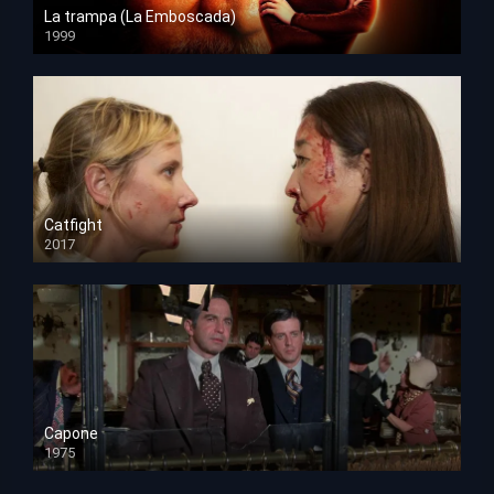
La trampa (La Emboscada)
1999
HD 1080p
Catfight
2017
HD 720p
Capone
1975
HD 1080p