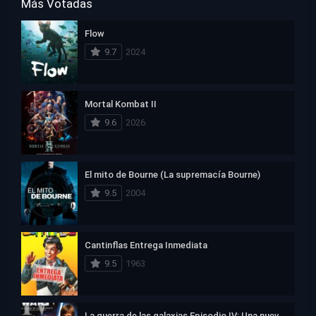
Más Votadas
Flow
9.7
2024
Mortal Kombat II
9.6
2026
El mito de Bourne (La supremacía Bourne)
9.5
2004
Cantinflas Entrega Inmediata
9.5
1963
La guerra de las galaxias Episodio IV: Una nueva esperanza