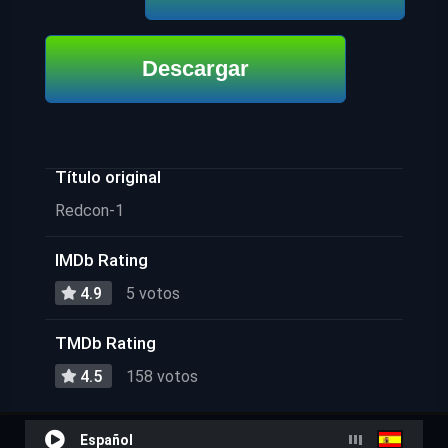
Descargar
Título original
Redcon-1
IMDb Rating
4.9
5 votos
TMDb Rating
4.5
158 votos
Español