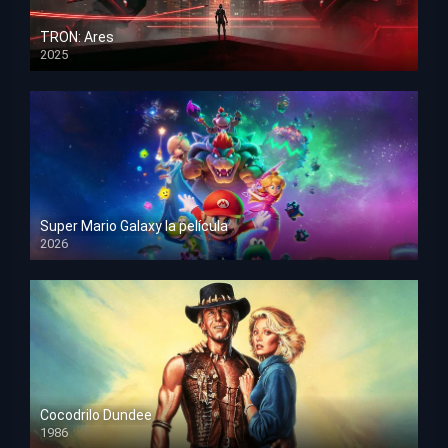
TRON: Ares
2025
HD 1080p
Super Mario Galaxy la película
2026
HD 1080p
Cocodrilo Dundee
1986
HD 1080p