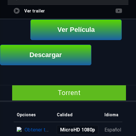
Ver trailer
Ver Película
Descargar
Torrent
Opciones
Calidad
Idioma
Aña
Obtener torrent
MicroHD 1080p
Español
2 a