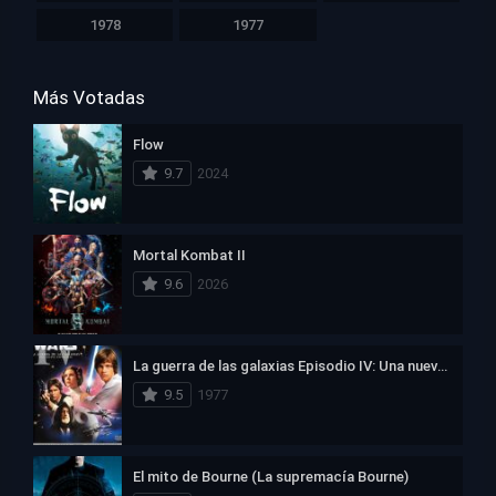
1978
1977
Más Votadas
Flow
9.7
2024
Mortal Kombat II
9.6
2026
La guerra de las galaxias Episodio IV: Una nueva esperanza
9.5
1977
El mito de Bourne (La supremacía Bourne)