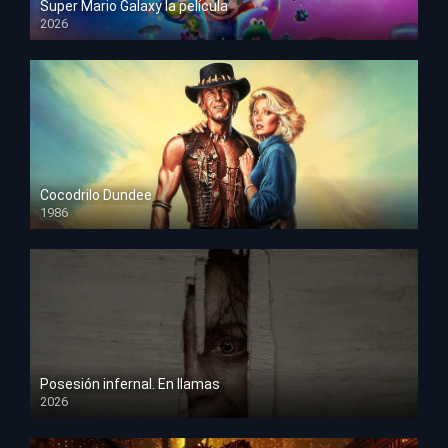
Super Mario Galaxy la película
2026
HD 1080p
Cocodrilo Dundee
1986
HD 1080p
Posesión infernal. En llamas
2026
HD 1080p