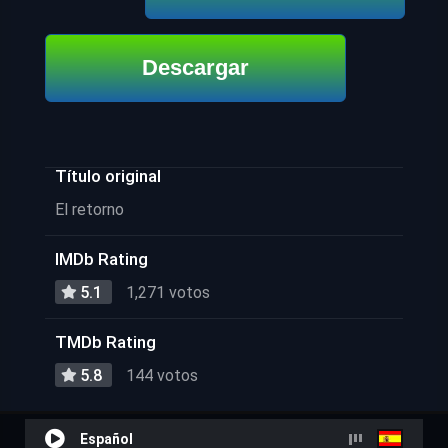
Descargar
Título original
El retorno
IMDb Rating
5.1
1,271 votos
TMDb Rating
5.8
144 votos
Español