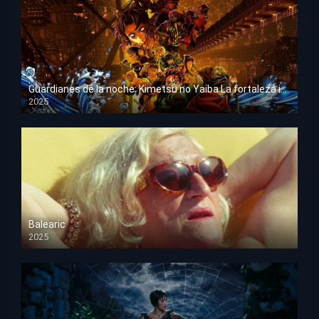
Guardianes de la noche: Kimetsu no Yaiba La fortaleza infinita
2025
HD 1080p
Balearic
2025
HD 1080p