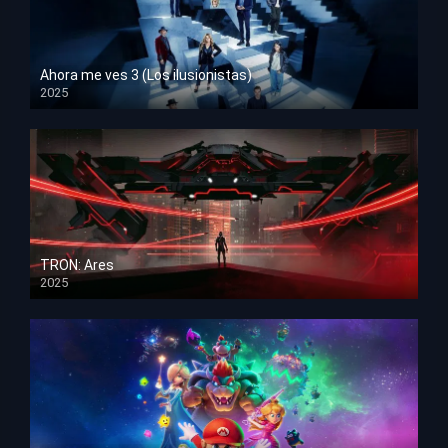
Ahora me ves 3 (Los ilusionistas)
2025
HD 1080p
TRON: Ares
2025
HD 1080p