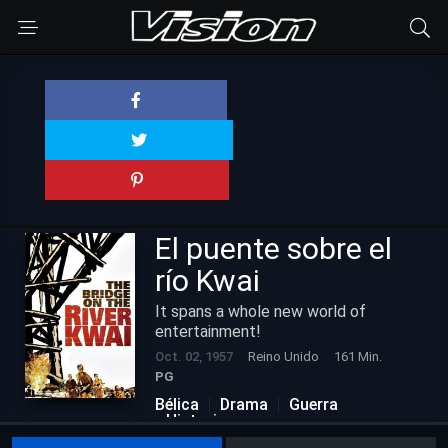
El puente sobre el
río Kwai
It spans a whole new world of
entertainment!
Oct. 02, 1957
Reino Unido
161 Min.
PG
Bélica
Drama
Guerra
Historia
Películas Actualizadas