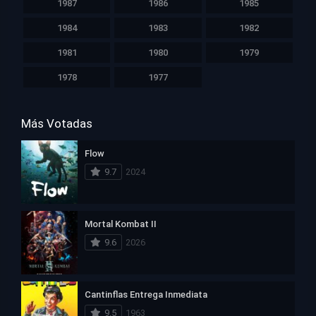
1987
1986
1985
1984
1983
1982
1981
1980
1979
1978
1977
Más Votadas
Flow
9.7
2024
Mortal Kombat II
9.6
2026
Cantinflas Entrega Inmediata
9.5
1963