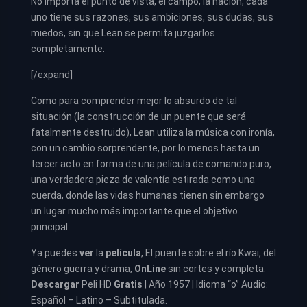
No importa el punto de vista, el campo, la nación, cada
uno tiene sus razones, sus ambiciones, sus dudas, sus
miedos, sin que Lean se permita juzgarlos
completamente.
[/expand]
Como para comprender mejor lo absurdo de tal
situación (la construcción de un puente que será
fatalmente destruido), Lean utiliza la música con ironía,
con un cambio sorprendente, por lo menos hasta un
tercer acto en forma de una película de comando puro,
una verdadera pieza de valentía estirada como una
cuerda, donde las vidas humanas tienen sin embargo
un lugar mucho más importante que el objetivo
principal.
Ya puedes
ver
la
película
,
El puente sobre el río Kwai, del
género guerra y drama,
OnLine
sin cortes y completa.
Descargar
Peli HD
Gratis
| Año 1957 | Idioma “o” Audio:
Español – Latino – Subtitulada.