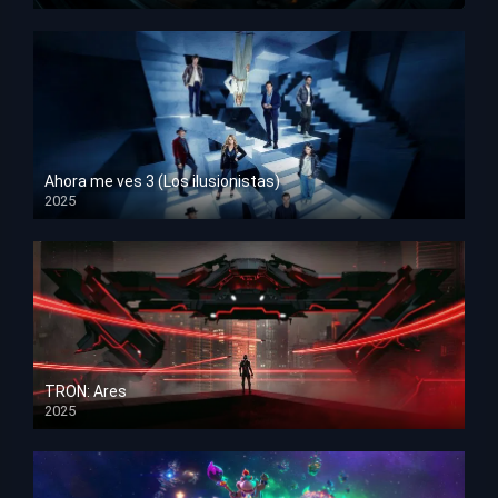
HD 1080p
Ahora me ves 3 (Los ilusionistas)
2025
HD 1080p
TRON: Ares
2025
HD 1080p