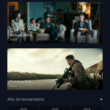
Un buen chico
2026
HD 1080p
Primitive War
2025
HD 1080p
Año de lanzamiento
2026
2025
2024