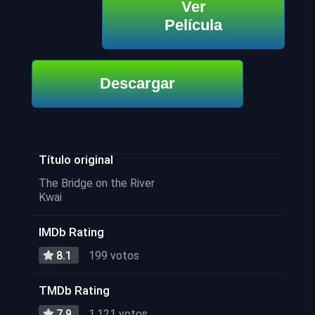
Ver
Película
Descargar
Título original
The Bridge on the River
Kwai
IMDb Rating
8.1
199 votos
TMDb Rating
7.9
1,121 votos