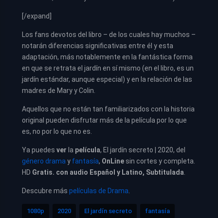
[/expand]
Los fans devotos del libro – de los cuales hay muchos –
notarán diferencias significativas entre él y esta
adaptación, más notablemente en la fantástica forma
en que se retrata el jardín en sí mismo (en el libro, es un
jardín estándar, aunque especial) y en la relación de las
madres de Mary y Colin.
Aquellos que no están tan familiarizados con la historia
original pueden disfrutar más de la película por lo que
es, no por lo que no es.
Ya puedes
ver
la
película
, El jardín secreto | 2020, del
género drama
y
fantasía
,
OnLine
sin cortes y completa.
HD
Gratis. con audio Español y Latino, Subtitulada
.
Descubre más
películas de Drama
.
1080p
2020
El jardín secreto
fantasía