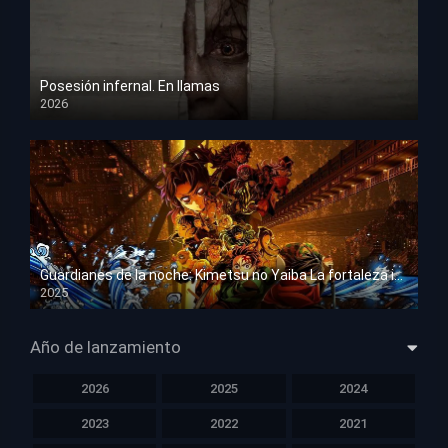
Posesión infernal. En llamas
2026
HD 1080p
Guardianes de la noche: Kimetsu no Yaiba La fortaleza infinita
2025
HD 1080p
Año de lanzamiento
2026
2025
2024
2023
2022
2021