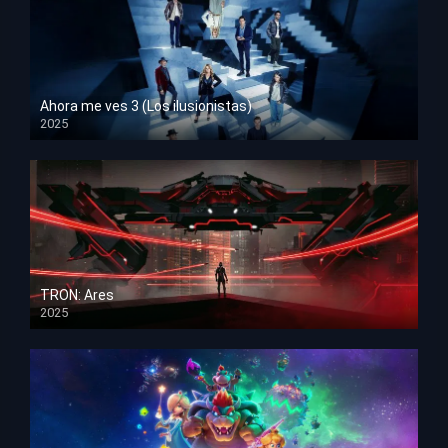
Ahora me ves 3 (Los ilusionistas)
2025
HD 1080p
TRON: Ares
2025
HD 1080p