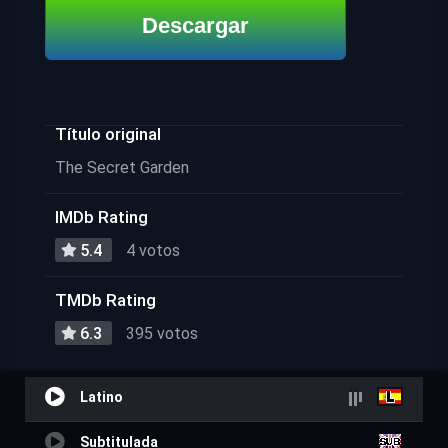
Descargar
Título original
The Secret Garden
IMDb Rating
5.4
4 votos
TMDb Rating
6.3
395 votos
Latino
Subtitulada