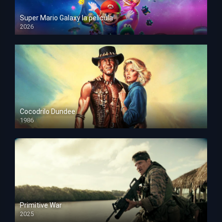
Super Mario Galaxy la película
2026
HD 1080p
Cocodrilo Dundee
1986
HD 1080p
Primitive War
2025
HD 1080p