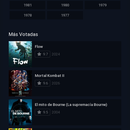
1981
1980
1979
1978
1977
Más Votadas
Flow
9.7
2024
Mortal Kombat II
9.6
2026
El mito de Bourne (La supremacía Bourne)
9.5
2004