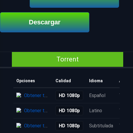
Descargar
Torrent
Opciones
Calidad
Idioma
Añadi
Obtener torrent
HD 1080p
Español
7 mes
Obtener torrent
HD 1080p
Latino
7 mes
Obtener torrent
HD 1080p
Subtitulada
7 mes