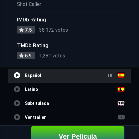
Shot Caller
IMDb Rating
7.5
38,172 votos
TMDb Rating
6.9
1,281 votos
Español
Latino
Subtitulada
Ver trailer
Ver Película