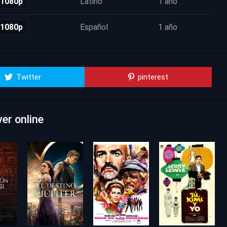
 1080p
Latino
1 año
 1080p
Español
1 año
Twitter
pinterest
er online