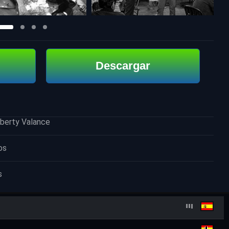
Descargar
berty Valance
os
s