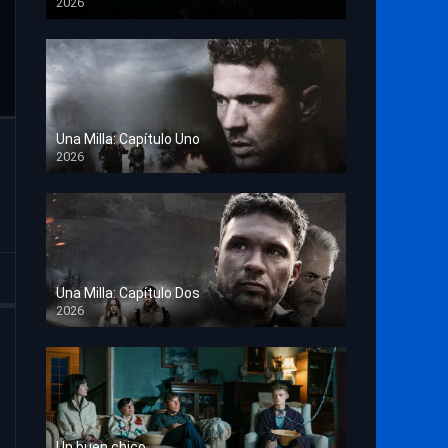
2026
TS Screener
Una Milla: Capítulo Uno
2026
HD 1080p
Una Milla: Capítulo Dos
2026
HD 1080p
Un buen chico