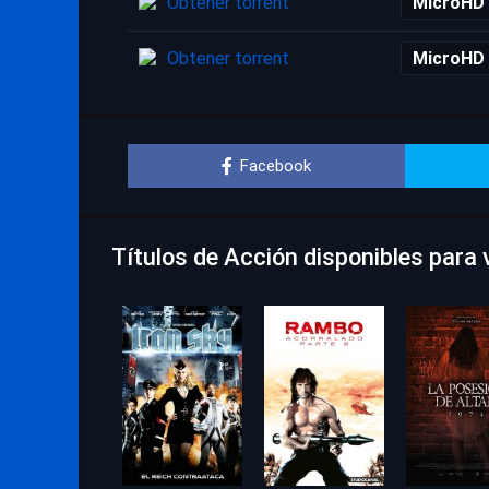
Obtener torrent
MicroHD
Obtener torrent
MicroHD
Facebook
Títulos de Acción disponibles para v