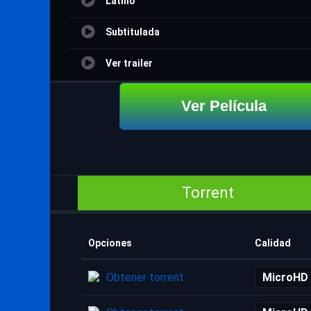
Latino
Subtitulada
Ver trailer
Ver Película
Torrent
Opciones
Calidad
Obtener torrent
MicroHD