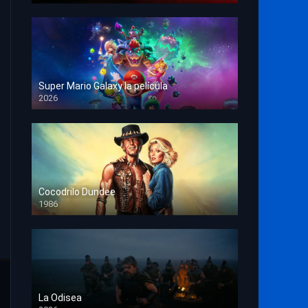
Super Mario Galaxy la película
2026
HD 1080p
Cocodrilo Dundee
1986
HD 1080p
La Odisea