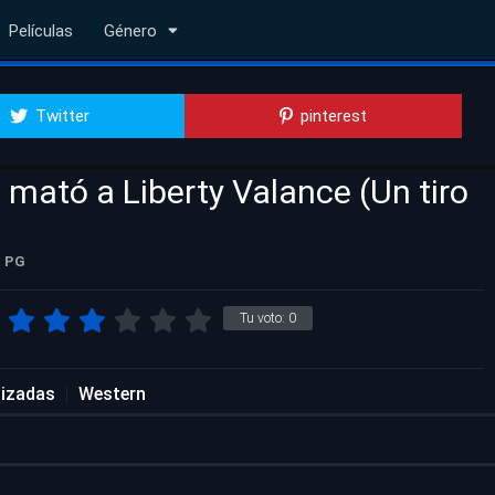
Películas
Género
Twitter
pinterest
 mató a Liberty Valance (Un tiro
PG
Tu voto:
0
lizadas
Western