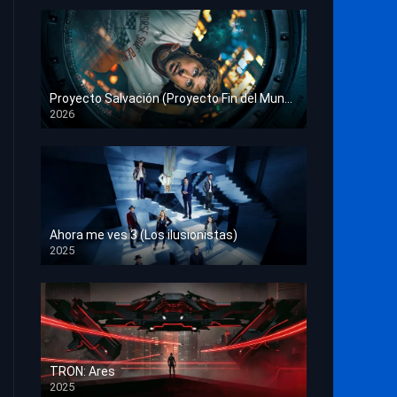
Proyecto Salvación (Proyecto Fin del Mundo)
2026
HD 1080p
Ahora me ves 3 (Los ilusionistas)
2025
HD 1080p
TRON: Ares
2025
HD 1080p