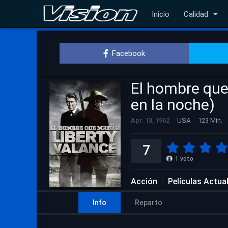
Inicio
Calidad
Facebook
El hombre que
en la noche)
Apr. 13, 1962
USA
123 Min.
7
1
voto
Acción
Películas Actua
Info
Reparto