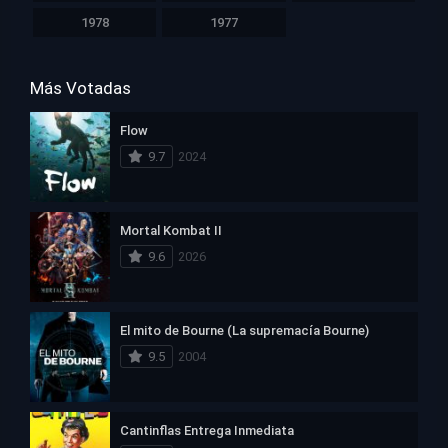
1978
1977
Más Votadas
Flow
9.7
2024
Mortal Kombat II
9.6
2026
El mito de Bourne (La supremacía Bourne)
9.5
2004
Cantinflas Entrega Inmediata