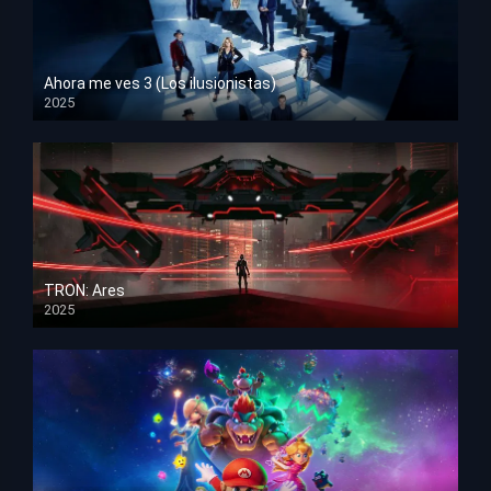
Ahora me ves 3 (Los ilusionistas)
2025
HD 1080p
TRON: Ares
2025
HD 1080p