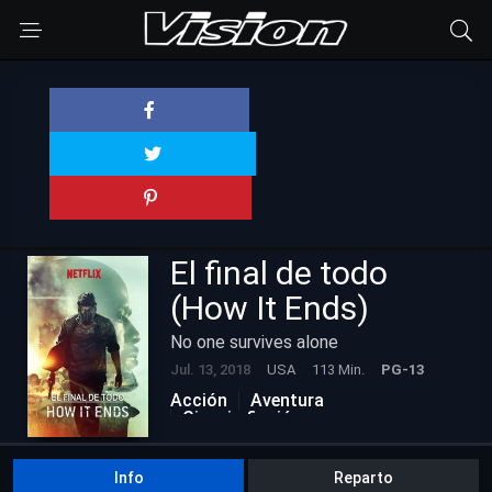
El final de todo
(How It Ends)
No one survives alone
Jul. 13, 2018
USA
113 Min.
PG-13
Acción
Aventura
Ciencia ficción
Nuevas Películas
Info
Reparto