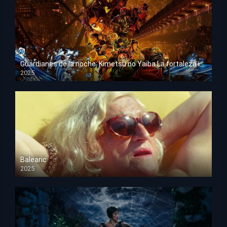
Guardianes de la noche: Kimetsu no Yaiba La fortaleza infinita
2025
HD 1080p
Balearic
2025
HD 1080p