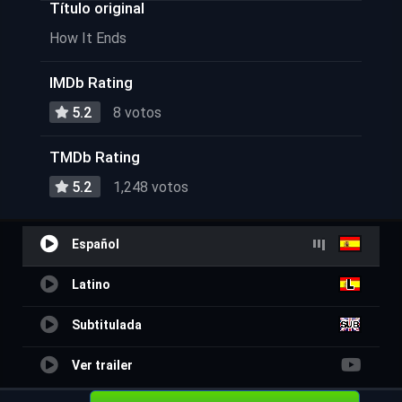
Título original
How It Ends
IMDb Rating
5.2
8 votos
TMDb Rating
5.2
1,248 votos
Español
Latino
Subtitulada
Ver trailer