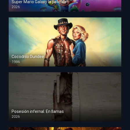
Super Mario Galaxy la película
2026
HD 1080p
Cocodrilo Dundee
1986
HD 1080p
Posesión infernal. En llamas
2026
HD 1080p