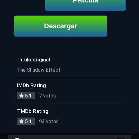
Película
Descargar
Título original
The Shadow Effect
IMDb Rating
5.1
7 votos
TMDb Rating
5.1
93 votos