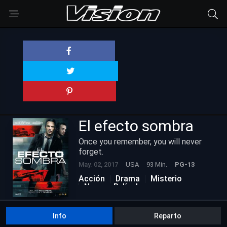
El efecto sombra
Once you remember, you will never
forget.
May. 02, 2017
USA
93 Min.
PG-13
Acción
Drama
Misterio
Nuevas Películas
Info
Reparto