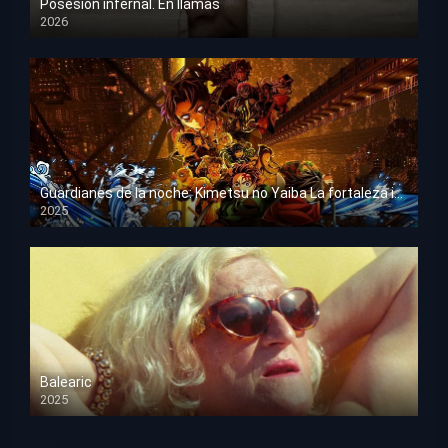
Posesión infernal. En llamas
2026
HD 1080p
Guardianes de la noche: Kimetsu no Yaiba La fortaleza infinita
2025
HD 1080p
Balearic
2025
HD 1080p