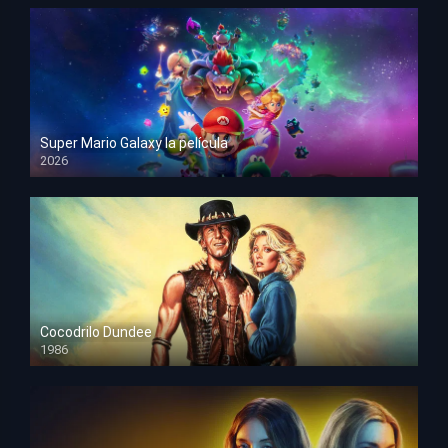
Super Mario Galaxy la película
2026
HD 1080p
Cocodrilo Dundee
1986
HD 1080p