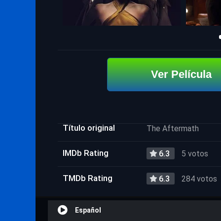
Ver Película
Título original
The Aftermath
IMDb Rating
6.3
5 votos
TMDb Rating
6.3
284 votos
Español