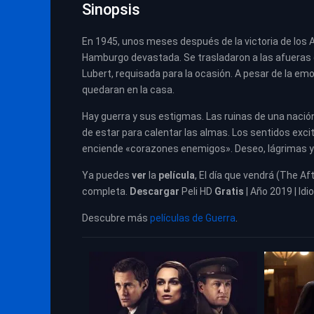
Sinopsis
En 1945, unos meses después de la victoria de los Al
Hamburgo devastada. Se trasladaron a las afueras de
Lubert, requisada para la ocasión. A pesar de la emo
quedaran en la casa.
Hay guerra y sus estigmas. Las ruinas de una nación
de estar para calentar las almas. Los sentidos exc
enciende «corazones enemigos». Deseo, lágrimas y
Ya puedes
ver
la
película
,
El día que vendrá (The Af
completa.
Descargar
Peli HD
Gratis
| Año 2019 | Idi
Descubre más
películas de Guerra
.