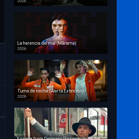
2026
HD 1080p
La herencia del mal (Mārama)
2026
HD 1080p
Turno de noche (Alerta Extinción)
2026
HD 1080p
Escape from Germany (Escapando de Alemania)