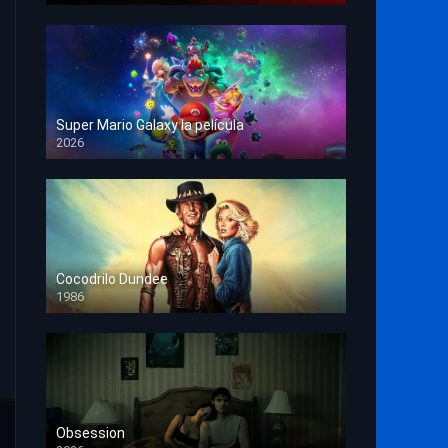
Super Mario Galaxy la película
2026
HD 1080p
Cocodrilo Dundee
1986
HD 1080p
Obsession