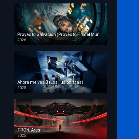
Proyecto Salvación (Proyecto Fin del Mundo)
2026
HD 1080p
Ahora me ves 3 (Los ilusionistas)
2025
HD 1080p
TRON: Ares
2025
HD 1080p