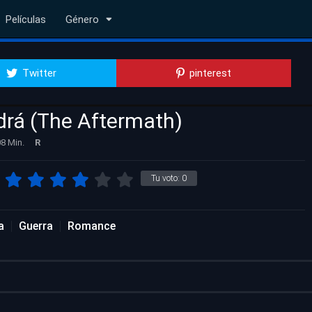
Películas
Género
Twitter
pinterest
ndrá (The Aftermath)
8 Min.
R
Tu voto:
0
a
Guerra
Romance