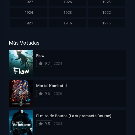
1927
1926
1925
1924
1923
1922
1921
1916
1915
Más Votadas
Flow
9.7
2024
Mortal Kombat II
9.6
2026
El mito de Bourne (La supremacía Bourne)
9.5
2004