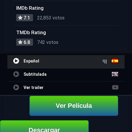
IMDb Rating
7.1
22,853 votos
TMDb Rating
6.8
742 votos
Español
Subtitulada
Ver trailer
Ver Película
Descargar