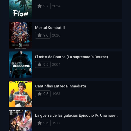
9.7
2024
Mortal Kombat II
9.6
2026
El mito de Bourne (La supremacía Bourne)
9.5
2004
Cantinflas Entrega Inmediata
9.5
1963
La guerra de las galaxias Episodio IV: Una nueva esperanza
9.5
1977