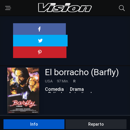
El borracho (Barfly)
USA
97 Min.
R
Comedia
Drama
Películas Actualizadas
Romance
Info
Reparto