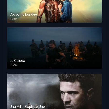
Cocodrilo Dundee
1986
HD 1080p
La Odisea
2026
TS Screener
Una Milla: Capítulo Uno